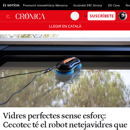
ÉS NOTÍCIA:
Promoció immobiliària Menorca
Escàndol ERC Girona
DO Cava
No
LLEGIR EN CATALÀ
Passa’t al mode estalvi
Vidres perfectes sense esforç:
Cecotec té el robot netejavidres que