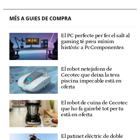
MÉS A GUIES DE COMPRA
El PC perfecte per fer el salt al
gaming té preu mínim
històric a PcComponentes
El robot netejafons de
Cecotec que deixa la teva
piscina impecable està en
oferta
El robot de cuina de Cecotec
que ho fa gairebé tot per tu
està en oferta
El patinet elèctric de doble