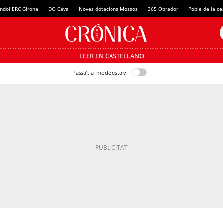
ndol ERC Girona
DO Cava
Noves dotacions Mossos
365 Obrador
Poble de la c
LEER EN CASTELLANO
Passa’t al mode estalvi