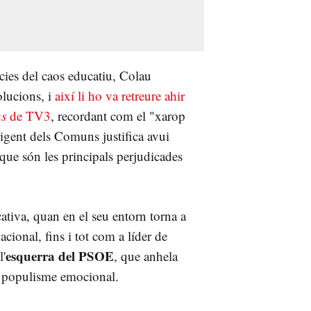
cies del caos educatiu, Colau
olucions, i
així li ho va retreure ahir
ns
de TV3
, recordant com el "xarop
rigent dels Comuns justifica avui
, que són les principals perjudicades
ativa, quan en el seu entorn torna a
acional, fins i tot com a líder de
esquerra del PSOE
l'
, que anhela
 el populisme emocional.