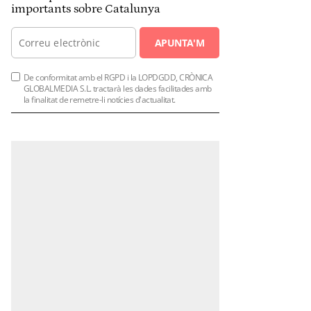
importants sobre Catalunya
APUNTA'M
De conformitat amb el RGPD i la LOPDGDD, CRÒNICA
GLOBALMEDIA S.L. tractarà les dades facilitades amb
la finalitat de remetre-li notícies d'actualitat.