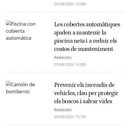
05/08/2026
13:38h
Les cobertes automàtiques
ajuden a mantenir la
piscina neta i a reduir els
costos de manteniment
Redacción
05/08/2026
13:28h
Prevenir els incendis de
vehicles, clau per protegir
els boscos i salvar vides
Redacción
05/08/2026
13:15h