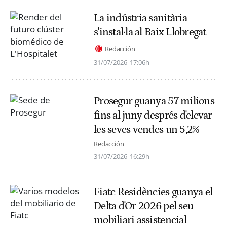
La indústria sanitària
s'instal·la al Baix Llobregat
Redacción
31/07/2026
17:06h
Prosegur guanya 57 milions
fins al juny després d'elevar
les seves vendes un 5,2%
Redacción
31/07/2026
16:29h
Fiatc Residències guanya el
Delta d'Or 2026 pel seu
mobiliari assistencial