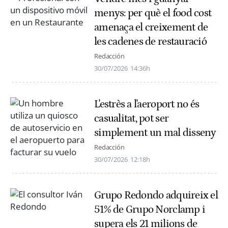
menys: per què el food cost
amenaça el creixement de
les cadenes de restauració
Redacción
30/07/2026
14:36h
L'estrès a l'aeroport no és
casualitat, pot ser
simplement un mal disseny
Redacción
30/07/2026
12:18h
Grupo Redondo adquireix el
51% de Grupo Norclamp i
supera els 21 milions de