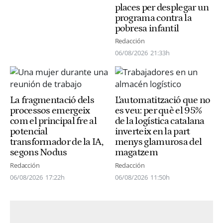
places per desplegar un
programa contra la
pobresa infantil
Redacción
06/08/2026
21:33h
La fragmentació dels
L'automatització que no
processos emergeix
es veu: per què el 95%
com el principal fre al
de la logística catalana
potencial
inverteix en la part
transformador de la IA,
menys glamurosa del
segons Nodus
magatzem
Redacción
Redacción
06/08/2026
17:22h
06/08/2026
11:50h