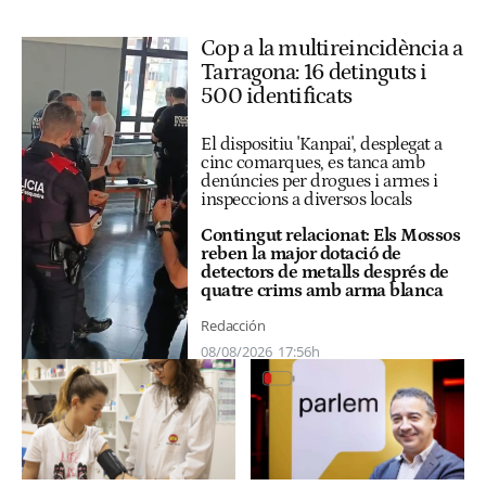
Cop a la multireincidència a
Tarragona: 16 detinguts i
500 identificats
El dispositiu 'Kanpai', desplegat a
cinc comarques, es tanca amb
denúncies per drogues i armes i
inspeccions a diversos locals
Contingut relacionat:
Els Mossos
reben la major dotació de
detectors de metalls després de
quatre crims amb arma blanca
Redacción
08/08/2026
17:56h