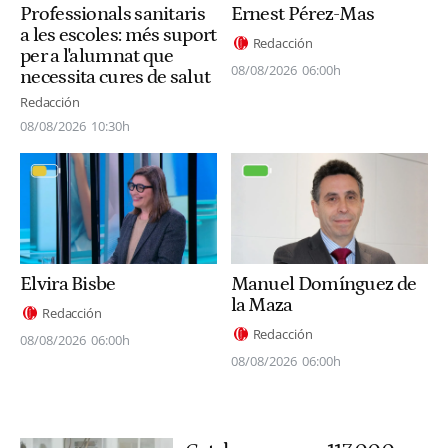
Professionals sanitaris
Ernest Pérez-Mas
a les escoles: més suport
Redacción
per a l'alumnat que
08/08/2026
06:00h
necessita cures de salut
Redacción
08/08/2026
10:30h
Elvira Bisbe
Manuel Domínguez de
la Maza
Redacción
Redacción
08/08/2026
06:00h
08/08/2026
06:00h