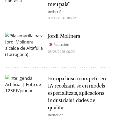
meu país"
Redacción
05/08/2026
10:22h
Jordi Molinera
Redacción
05/08/2026
00:00h
Europa busca competir en
IA recolzant-se en models
especialitzats, aplicacions
industrials i dades de
qualitat
Redacción