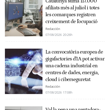
Catalunya suma 117.000
afiliats més al juliol i totes
les comarques registren
creixement de l'ocupació
Redacción
07/08/2026
20:26h
La convocatòria europea de
gigafactories d'IA pot activar
una cadena industrial en
centres de dades, energia,
cloud i ciberseguretat
Redacción
07/08/2026
17:08h
Val la pena una rentadora-