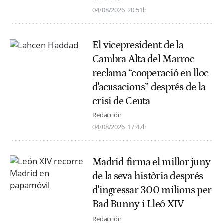
04/08/2026
20:51h
El vicepresident de la
Cambra Alta del Marroc
reclama “cooperació en lloc
d'acusacions” després de la
crisi de Ceuta
Redacción
04/08/2026
17:47h
Madrid firma el millor juny
de la seva història després
d'ingressar 300 milions per
Bad Bunny i Lleó XIV
Redacción