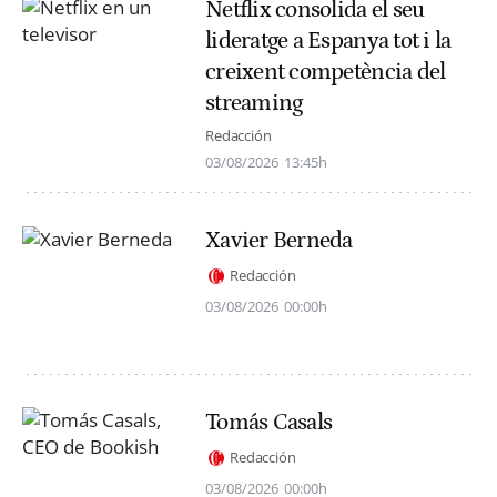
Netflix consolida el seu
lideratge a Espanya tot i la
creixent competència del
streaming
Redacción
03/08/2026
13:45h
Xavier Berneda
Redacción
03/08/2026
00:00h
Tomás Casals
Redacción
03/08/2026
00:00h