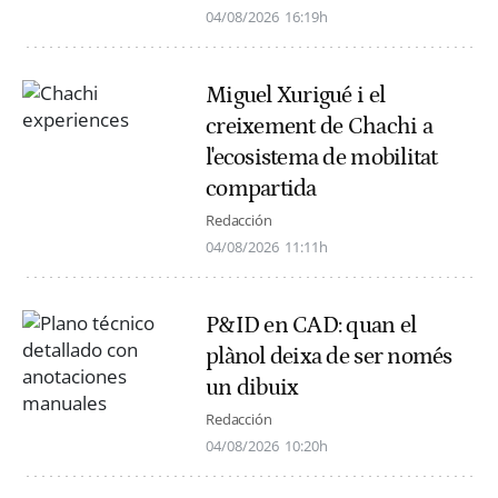
04/08/2026
16:19h
Miguel Xurigué i el
creixement de Chachi a
l'ecosistema de mobilitat
compartida
Redacción
04/08/2026
11:11h
P&ID en CAD: quan el
plànol deixa de ser només
un dibuix
Redacción
04/08/2026
10:20h