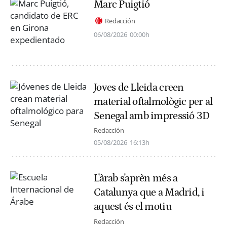
Marc Puigtió
Redacción
06/08/2026
00:00h
Joves de Lleida creen
material oftalmològic per al
Senegal amb impressió 3D
Redacción
05/08/2026
16:13h
L'àrab s'aprèn més a
Catalunya que a Madrid, i
aquest és el motiu
Redacción