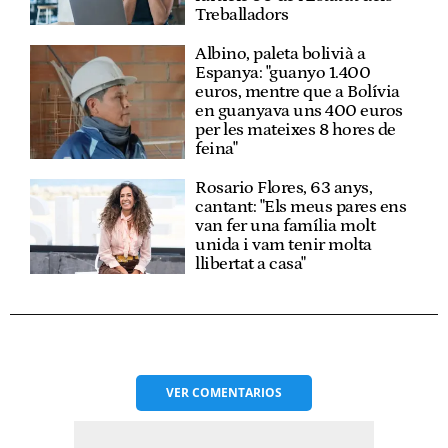
Treballadors
Albino, paleta bolivià a
Espanya: "guanyo 1.400
euros, mentre que a Bolívia
en guanyava uns 400 euros
per les mateixes 8 hores de
feina"
Rosario Flores, 63 anys,
cantant: "Els meus pares ens
van fer una família molt
unida i vam tenir molta
llibertat a casa"
VER
COMENTARIOS