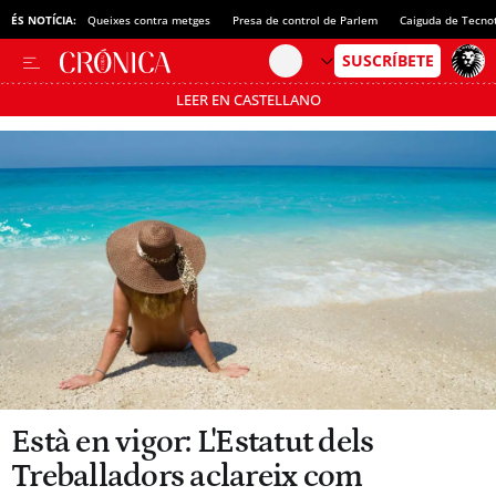
ÉS NOTÍCIA:
Queixes contra metges
Presa de control de Parlem
Caiguda de Tecno
LEER EN CASTELLANO
Passa’t al mode estalvi
Està en vigor: L'Estatut dels
Treballadors aclareix com