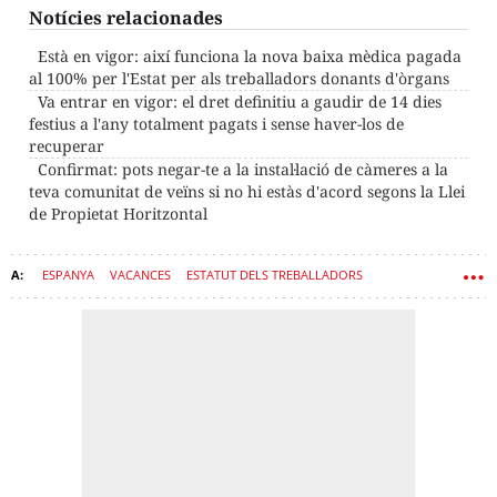
Notícies relacionades
Està en vigor: així funciona la nova baixa mèdica pagada
al 100% per l'Estat per als treballadors donants d'òrgans
Va entrar en vigor: el dret definitiu a gaudir de 14 dies
festius a l'any totalment pagats i sense haver-los de
recuperar
Confirmat: pots negar-te a la instal·lació de càmeres a la
teva comunitat de veïns si no hi estàs d'acord segons la Llei
de Propietat Horitzontal
ESPANYA
VACANCES
ESTATUT DELS TREBALLADORS
RELACIONS LABORALS
DESCANS
TREBALLADORS