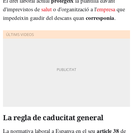
protegeix
El dret laboral actual
la plantilla davant
d'imprevistos de
salut
o d'organització a l'
empresa
que
corresponia
impedeixin gaudir del descans quan
.
La regla de caducitat general
a
rticl
e 38
La normativa laboral a Espanya en el seu
de