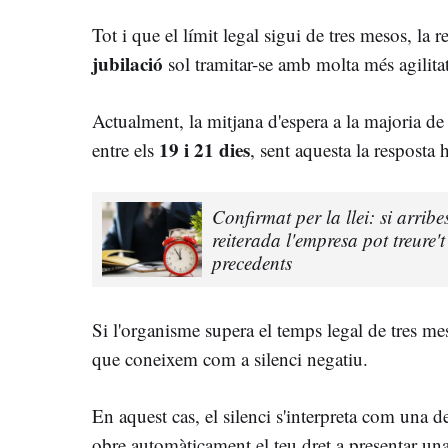
Tot i que el límit legal sigui de tres mesos, la r
jubilació
sol tramitar-se amb molta més agilitat
Actualment, la mitjana d'espera a la majoria de
19 i 21 dies
entre els
, sent aquesta la resposta 
Confirmat per la llei: si arrib
reiterada l'empresa pot treure'
precedents
Si l'organisme supera el temps legal de tres mes
que coneixem com a silenci negatiu.
En aquest cas, el silenci s'interpreta com una 
obre automàticament el teu dret a presentar un