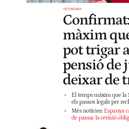
+ECONOMIA
Confirmat: 
màxim que 
pot trigar 
pensió de 
deixar de t
El temps màxim que la Seg
els passos legals per rec
Més notícies:
Espanya ca
de passar la revisió obl