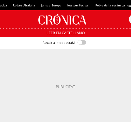
ativa
Radars Altafulla
Junts a Europa
Iots per l'eclipsi
Poble de la ceràmica neg
LEER EN CASTELLANO
Passa’t al mode estalvi