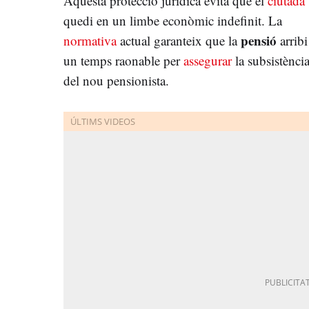
Aquesta protecció jurídica evita que el
ciutadà
quedi en un limbe econòmic indefinit. La
pensió
normativa
actual garanteix que la
arribi
un temps raonable per
assegurar
la subsistènci
del nou pensionista.