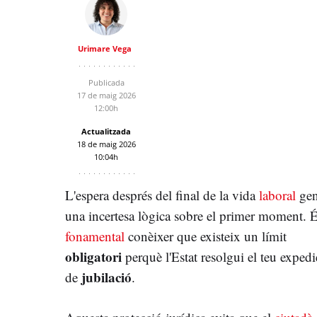
Urimare Vega
Publicada
17 de maig 2026
12:00h
Actualitzada
18 de maig 2026
10:04h
L'espera després del final de la vida
laboral
gen
una incertesa lògica sobre el primer moment. 
fonamental
conèixer que existeix un límit
obligatori
perquè l'Estat resolgui el teu expedi
jubilació
de
.