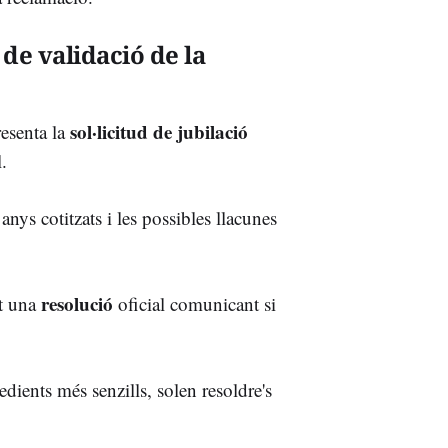
de validació de la
sol·licitud de jubilació
esenta la
.
 anys cotitzats i les possibles llacunes
resolució
et una
oficial comunicant si
pedients més senzills, solen resoldre's