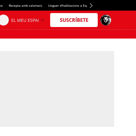
ra
Recepta amb calamars
Lloguer d'habitacions a Espanya
Crèdit del Spotify Camp