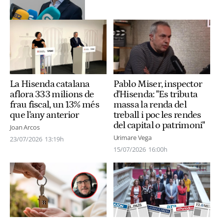
La Hisenda catalana
Pablo Miser, inspector
aflora 333 milions de
d'Hisenda: "Es tributa
frau fiscal, un 13% més
massa la renda del
que l'any anterior
treball i poc les rendes
del capital o patrimoni"
Joan Arcos
Urimare Vega
23/07/2026
13:19h
15/07/2026
16:00h