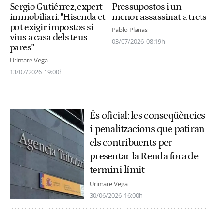
Sergio Gutiérrez, expert
Pressupostos i un
immobiliari: "Hisenda et
menor assassinat a trets
pot exigir impostos si
Pablo Planas
vius a casa dels teus
03/07/2026
08:19h
pares"
Urimare Vega
13/07/2026
19:00h
És oficial: les conseqüències
i penalitzacions que patiran
els contribuents per
presentar la Renda fora de
termini límit
Urimare Vega
30/06/2026
16:00h