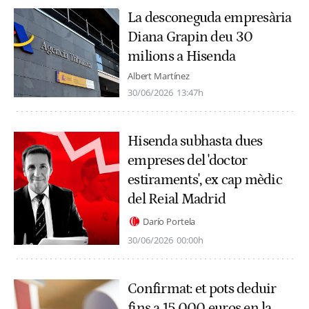
La desconeguda empresària
Diana Grapin deu 30
milions a Hisenda
Albert Martínez
30/06/2026
13:47h
Hisenda subhasta dues
empreses del 'doctor
estiraments', ex cap mèdic
del Reial Madrid
Darío Portela
30/06/2026
00:00h
Confirmat: et pots deduir
fins a 15.000 euros en la