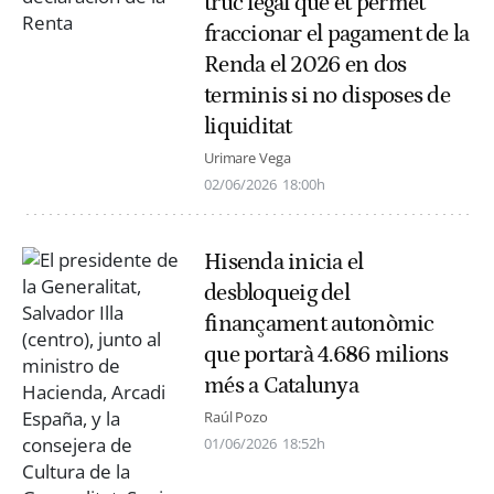
truc legal que et permet
fraccionar el pagament de la
Renda el 2026 en dos
terminis si no disposes de
liquiditat
Urimare Vega
02/06/2026
18:00h
Hisenda inicia el
desbloqueig del
finançament autonòmic
que portarà 4.686 milions
més a Catalunya
Raúl Pozo
01/06/2026
18:52h