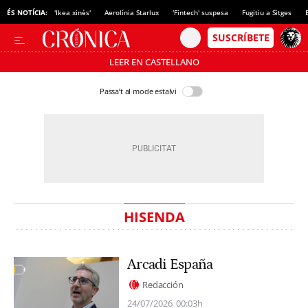
ÉS NOTÍCIA:
'Ikea xinès'
Aerolínia Starlux
'Fintech' suspesa
Fugitiu a Sitges
LEER EN CASTELLANO
Passa’t al mode estalvi
HISENDA
Arcadi España
Redacción
24/07/2026
00:03h