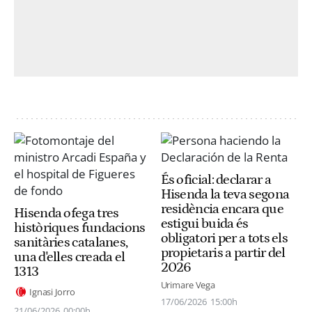
És oficial: declarar a
Hisenda la teva segona
residència encara que
Hisenda ofega tres
estigui buida és
històriques fundacions
obligatori per a tots els
sanitàries catalanes,
propietaris a partir del
una d'elles creada el
2026
1313
Urimare Vega
Ignasi Jorro
17/06/2026
15:00h
21/06/2026
00:00h