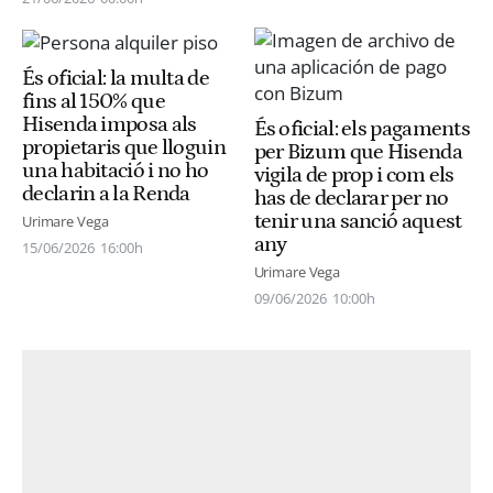
És oficial: la multa de
fins al 150% que
Hisenda imposa als
És oficial: els pagaments
propietaris que lloguin
per Bizum que Hisenda
una habitació i no ho
vigila de prop i com els
declarin a la Renda
has de declarar per no
tenir una sanció aquest
Urimare Vega
any
15/06/2026
16:00h
Urimare Vega
09/06/2026
10:00h