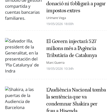
donació ni t’obligarà a pagar
impostos extres
Urimare Vega
19/05/2026
18:00h
El Govern injectarà 527
milions més a l'Agència
Tributària de Catalunya
Marc Guerra
18/05/2026
10:34h
L'Audiència Nacional tomba
la sentència que va
condemnar Shakira per
frau a Hisenda