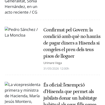
Confirmat pel Govern: la
condició amb què no hauràs
de pagar diners a Hisenda si
congeles el preu dels teus
pisos de lloguer
Urimare Vega
31/05/2026
12:00h
És oficial: l'exempció
d'Hisenda que permet als
jubilats donar un habitatge
habitual als seus fills sense