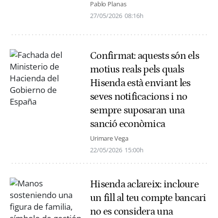
Pablo Planas
27/05/2026
08:16h
Confirmat: aquests són els
motius reals pels quals
Hisenda està enviant les
seves notificacions i no
sempre suposaran una
sanció econòmica
Urimare Vega
22/05/2026
15:00h
Hisenda aclareix: incloure
un fill al teu compte bancari
no es considera una