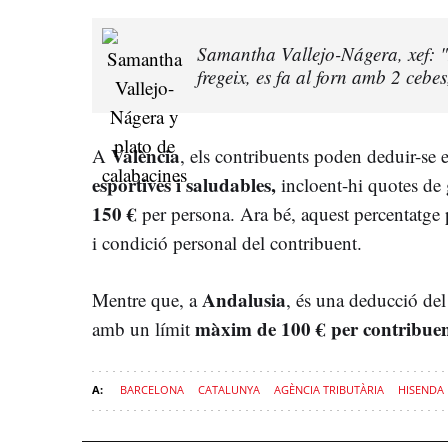
Samantha Vallejo-Nágera, xef: "
fregeix, es fa al forn amb 2 cebes
València
A
, els contribuents poden deduir-se 
esportives i saludables,
incloent-hi quotes de 
150 €
per persona. Ara bé, aquest percentatge p
i condició personal del contribuent.
Andalusia
Mentre que, a
, és una deducció de
màxim de 100 € per contribuen
amb un límit
BARCELONA
CATALUNYA
AGÈNCIA TRIBUTÀRIA
HISENDA