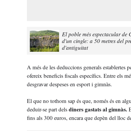
El poble més espectacular de 
d'un cingle: a 50 metres del p
d'antiguitat
A més de les deduccions generals establertes p
ofereix beneficis fiscals específics. Entre els mé
desgravar despeses en esport i gimnàs.
El que no tothom sap és que, només és en alg
diners gastats al gimnàs.
deduir-se part dels
E
fins als 300 euros, encara que depèn del lloc de 