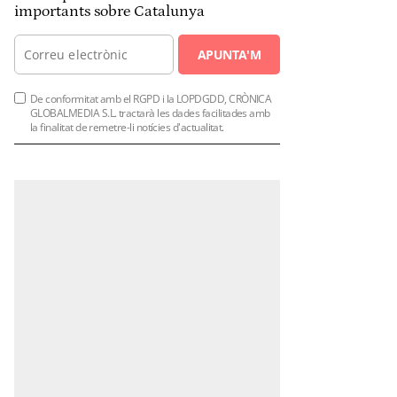
importants sobre Catalunya
APUNTA'M
De conformitat amb el RGPD i la LOPDGDD, CRÒNICA
GLOBALMEDIA S.L. tractarà les dades facilitades amb
la finalitat de remetre-li notícies d'actualitat.