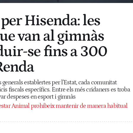
per Hisenda: les
ue van al gimnàs
uir-se fins a 300
 Renda
generals establertes per l'Estat, cada comunitat
is fiscals específics. Entre els més cridaners es troba
avar despeses en esport i gimnàs
enestar Animal prohibeix mantenir de manera habitual