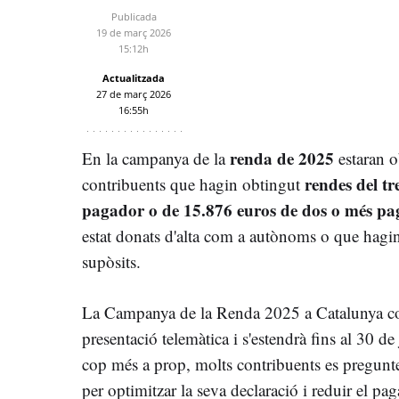
Publicada
19 de març 2026
15:12h
Actualitzada
27 de març 2026
16:55h
renda de 2025
En la campanya de la
estaran o
rendes del tr
contribuents que hagin obtingut
pagador o de 15.876 euros de dos o més pa
estat donats d'alta com a autònoms o que hagin 
supòsits.
La Campanya de la Renda 2025 a Catalunya 
presentació telemàtica i s'estendrà fins al 30 
cop més a prop, molts contribuents es pregun
per optimitzar la seva declaració i reduir el p