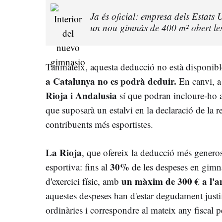
Ja és oficial: empresa dels Estats
un nou gimnàs de 400 m² obert les 
Tanmateix, aquesta deducció no està disponibl
a Catalunya no es podrà deduir.
En canvi, a
Rioja i Andalusia
sí que podran incloure-ho a
que suposarà un estalvi en la declaració de la r
contribuents més esportistes.
La Rioja
, que ofereix la deducció més generos
30%
esportiva: fins al
de les despeses en gimnas
un màxim de 300 € a l'a
d'exercici físic, amb
aquestes despeses han d'estar degudament justi
ordinàries i correspondre al mateix any fiscal p