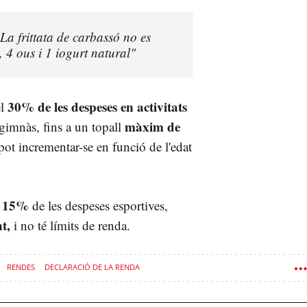
La frittata de carbassó no es
, 4 ous i 1 iogurt natural"
30% de les despeses en activitats
el
màxim de
gimnàs, fins a un topall
ot incrementar-se en funció de l'edat
15%
l
de les despeses esportives,
t,
i no té límits de renda.
RENDES
DECLARACIÓ DE LA RENDA