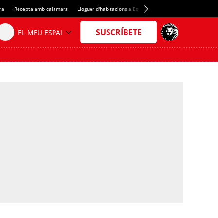
ra
Recepta amb calamars
Lloguer d'habitacions a Espanya
Crèdit del Spotify Camp