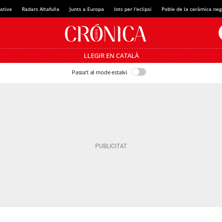
ativa
Radars Altafulla
Junts a Europa
Iots per l'eclipsi
Poble de la ceràmica neg
LLEGIR EN CATALÀ
Passa’t al mode estalvi