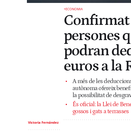
+ECONOMIA
Confirmat 
persones q
podran ded
euros a la
A més de les deduccions 
autònoma ofereix benefic
la possibilitat de desgr
És oficial: la Llei de B
gossos i gats a terrasses
Victoria Fernández