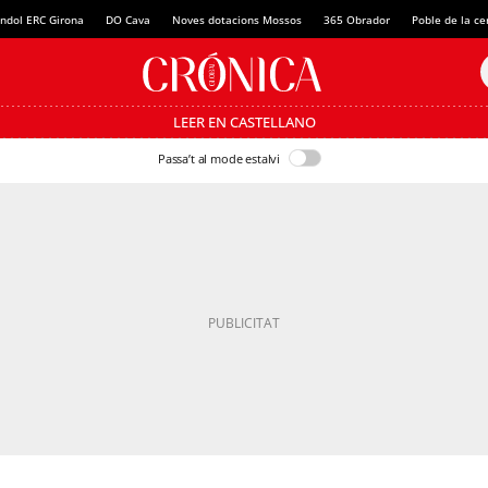
ndol ERC Girona
DO Cava
Noves dotacions Mossos
365 Obrador
Poble de la c
LEER EN CASTELLANO
Passa’t al mode estalvi