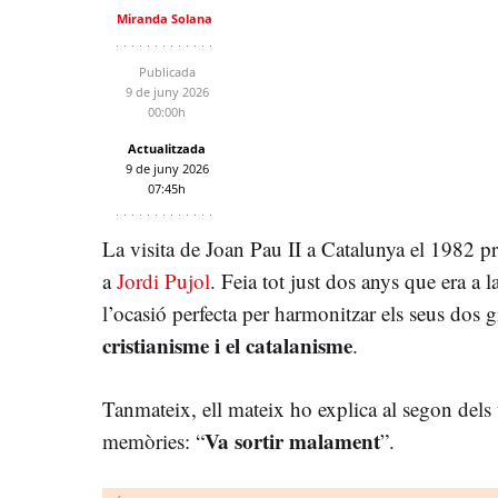
Miranda Solana
Publicada
9 de juny 2026
00:00h
Actualitzada
9 de juny 2026
07:45h
La visita de Joan Pau II a Catalunya el 1982 p
a
Jordi Pujol
. Feia tot just dos anys que era a l
l’ocasió perfecta per harmonitzar els seus dos g
cristianisme i el catalanisme
.
Tanmateix, ell mateix ho explica al segon dels
Va sortir malament
memòries: “
”.