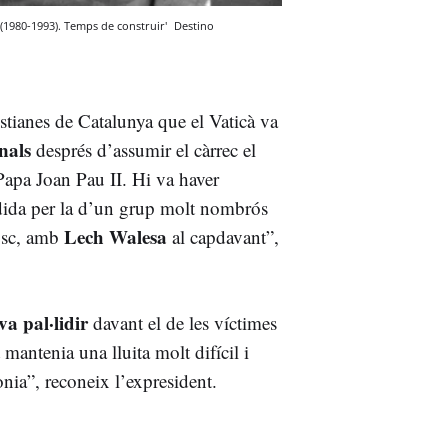
(1980-1993). Temps de construir'
Destino
istianes de Catalunya que el Vaticà va
onals
després d’assumir el càrrec el
Papa Joan Pau II. Hi va haver
cedida per la d’un grup molt nombrós
Lech Walesa
nosc, amb
al capdavant”,
va pal·lidir
davant el de les víctimes
antenia una lluita molt difícil i
nia”, reconeix l’expresident.