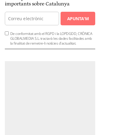
importants sobre Catalunya
APUNTA'M
De conformitat amb el RGPD i la LOPDGDD, CRÒNICA
GLOBALMEDIA S.L. tractarà les dades facilitades amb
la finalitat de remetre-li notícies d'actualitat.