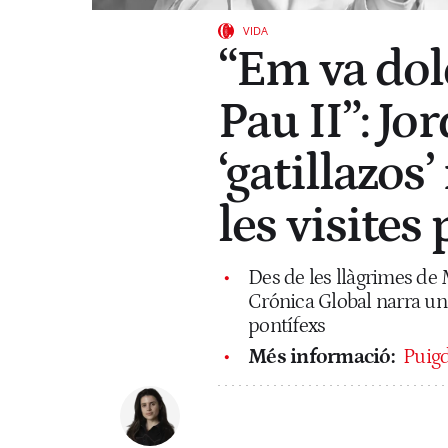
VIDA
“Em va dol
Pau II”: Jor
‘gatillazos
les visites
Des de les llàgrimes de M
Crónica Global narra una
pontífexs
Més informació:
Puigd