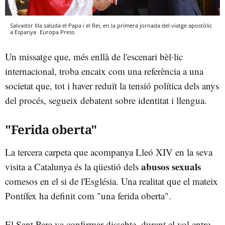
Salvador Illa saluda el Papa i el Rei, en la primera jornada del viatge apostòlic
a Espanya
Europa Press
Un missatge que, més enllà de l'escenari bèl·lic
internacional, troba encaix com una referència a una
societat que, tot i haver reduït la tensió política dels anys
del procés, segueix debatent sobre identitat i llengua.
"Ferida oberta"
La tercera carpeta que acompanya Lleó XIV en la seva
abusos sexuals
visita a Catalunya és la qüestió dels
comesos en el si de l'Església. Una realitat que el mateix
Pontífex ha definit com "una ferida oberta".
El Sant Pare va confirmar dissabte, durant el vol entre