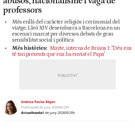
abusos, nacionalisme i vaga de
professors
Més enllà del caràcter religiós i cerimonial del
viatge, Lleó XIV desembarca a Barcelona en un
escenari marcat per diversos debats de gran
sensibilitat social i política
Més històries:
Mayte, interna de Brians 1: "Déu ens
té tan presents que ens ha enviat el Papa"
Andrea Pacha Röper
Publicada
8 de juny 2026
00:22h
Actualitzada
8 de juny 2026
09:20h