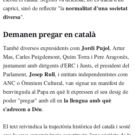
normalitat d'una societat
caprici, sinó de reflectir "la
diversa
".
Demanen pregar en català
Jordi Pujol
També diversos expresidents com
, Artur
Mas, Carles Puigdemont, Quim Torra i Pere Aragonès,
juntament amb dirigents d'ERC i Junts, el president del
Josep Rull
Parlament,
, i entitats independentistes com
ANC o Òmnium Cultural, van signar un manifest de
benvinguda al Papa en què li expressen el seu desig de
la llengua amb què
poder "pregar" amb ell en
s'adrecen a Déu
.
El text reivindica la trajectòria històrica del català i sosté
que la seva supervivència constitueix "una victòria de la