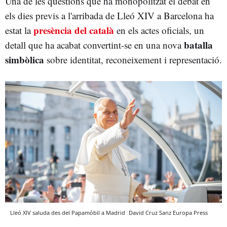
Una de les qüestions que ha monopolitzat el debat en
els dies previs a l'arribada de Lleó XIV a Barcelona ha
presència del català
estat la
en els actes oficials, un
batalla
detall que ha acabat convertint-se en una nova
simbòlica
sobre identitat, reconeixement i representació.
Lleó XIV saluda des del Papamòbil a Madrid
David Cruz Sanz
Europa Press