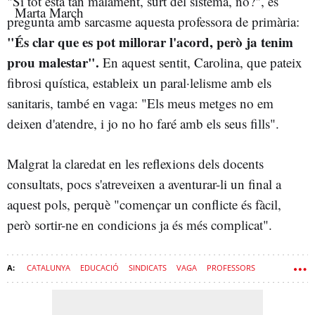
"Si tot està tan malament, surt del sistema, no?", es
pregunta amb sarcasme aquesta professora de primària:
"És clar que es pot millorar l'acord, però ja tenim
prou malestar".
En aquest sentit, Carolina, que pateix
fibrosi quística, estableix un paral·lelisme amb els
sanitaris, també en vaga: "Els meus metges no em
deixen d'atendre, i jo no ho faré amb els seus fills".
Malgrat la claredat en les reflexions dels docents
consultats, pocs s'atreveixen a aventurar-li un final a
aquest pols, perquè "començar un conflicte és fàcil,
però sortir-ne en condicions ja és més complicat".
CATALUNYA
EDUCACIÓ
SINDICATS
VAGA
PROFESSORS
ESCOLES PÚBLIQUES