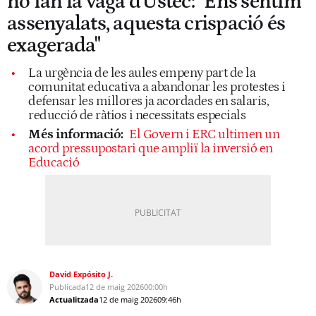
no fan la vaga d'Ustec: "Ens sentim
assenyalats, aquesta crispació és
exagerada"
La urgència de les aules empeny part de la
comunitat educativa a abandonar les protestes i
defensar les millores ja acordades en salaris,
reducció de ràtios i necessitats especials
Més informació:
El Govern i ERC ultimen un
acord pressupostari que ampliï la inversió en
Educació
David Expósito J.
Publicada
12 de maig 2026
00:00h
Actualitzada
12 de maig 2026
09:46h