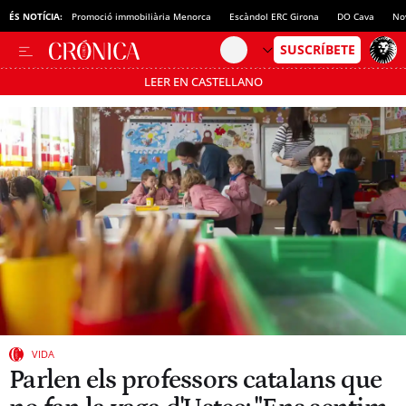
ÉS NOTÍCIA:
Promoció immobiliària Menorca
Escàndol ERC Girona
DO Cava
No
LEER EN CASTELLANO
Passa’t al mode estalvi
VIDA
Parlen els professors catalans que