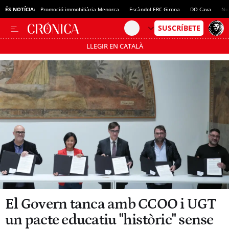
ÉS NOTÍCIA:
Promoció immobiliària Menorca
Escàndol ERC Girona
DO Cava
No
LLEGIR EN CATALÀ
Passa’t al mode estalvi
El Govern tanca amb CCOO i UGT
un pacte educatiu "històric" sense