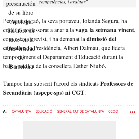
competències, i avaluar”
Per aquesta raó, la seva portaveu, Iolanda Segura, ha
vaga la setmana vinent
cridat el professorat a anar a la
,
dimissió
del
com estava previst, i ha demanat la
conseller
de Presidència, Albert Dalmau, que lidera
temporalment el Departament d'Educació durant la
baixa mèdica de la consellera Esther Niubó.
Professors de
Tampoc han subscrit l'acord els sindicats
Secundària (aspepc·sps) ni CGT
.
CATALUNYA
EDUCACIÓ
GENERALITAT DE CATALUNYA
CCOO
UGT
PROFESSORS
GOVERN