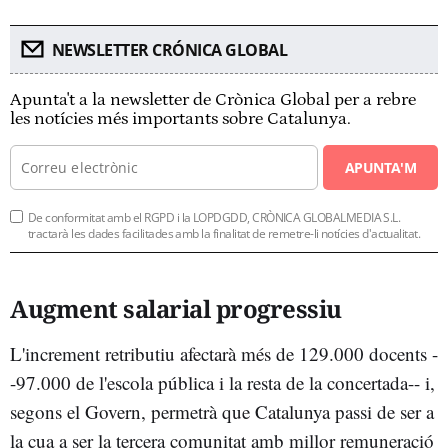
NEWSLETTER CRÓNICA GLOBAL
Apunta't a la newsletter de Crònica Global per a rebre
les notícies més importants sobre Catalunya.
APUNTA'M
De conformitat amb el RGPD i la LOPDGDD, CRÒNICA GLOBALMEDIA S.L.
tractarà les dades facilitades amb la finalitat de remetre-li notícies d'actualitat.
Augment salarial progressiu
L'increment retributiu afectarà més de 129.000 docents -
-97.000 de l'escola pública i la resta de la concertada-- i,
segons el Govern, permetrà que Catalunya passi de ser a
la cua a ser la tercera comunitat amb millor remuneració