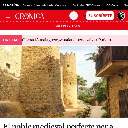
ÉS NOTÍCIA:
Promoció immobiliària Menorca
Escàndol ERC Girona
DO Cava
No
LLEGIR EN CATALÀ
Passa’t al mode estalvi
URGENT
Operació malagueny-catalana per a salvar Parlem
El poble medieval perfecte per a