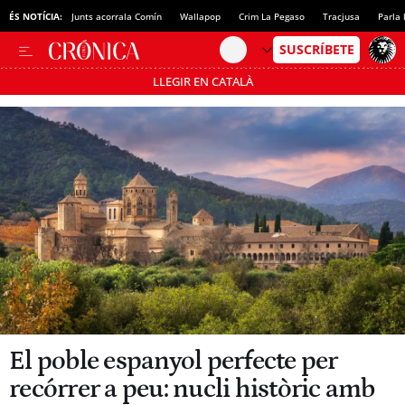
ÉS NOTÍCIA:
Junts acorrala Comín
Wallapop
Crim La Pegaso
Tracjusa
Parla 
LLEGIR EN CATALÀ
Passa’t al mode estalvi
El poble espanyol perfecte per
recórrer a peu: nucli històric amb