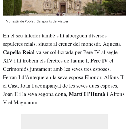
Monestir de Poblet
Els apunts del viatger
En el seu interior també s’hi alberguen diversos
sepulcres reials, situats al creuer del monestir. Aquesta
Capella Reial
va ser sol·licitada per Pere IV al segle
Pere IV
XIV i hi trobem els fèretres de Jaume I,
el
Cerimoniós juntament amb les seves tres esposes,
Ferran I d’Antequera i la seva esposa Elionor, Alfons II
el Cast, Joan I acompanyat de les seves dues esposes,
Martí I l’Humà
Joan II i la seva segona dona,
i Alfons
V el Magnànim.