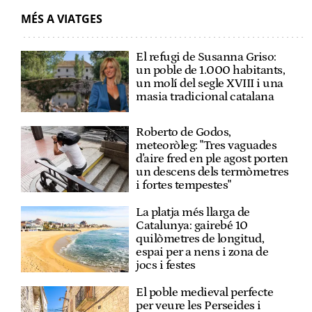
MÉS A VIATGES
El refugi de Susanna Griso:
un poble de 1.000 habitants,
un molí del segle XVIII i una
masia tradicional catalana
Roberto de Godos,
meteoròleg: "Tres vaguades
d'aire fred en ple agost porten
un descens dels termòmetres
i fortes tempestes"
La platja més llarga de
Catalunya: gairebé 10
quilòmetres de longitud,
espai per a nens i zona de
jocs i festes
El poble medieval perfecte
per veure les Perseides i