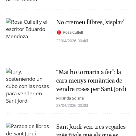
No cremeu llibres, 'sisplau'
Rosa Cullell
23/04/2026
00:40h
“Mai ho tornaria a fer”: la
cara menys romàntica de
vendre roses per Sant Jordi
Miranda Solana
23/04/2026
00:30h
Sant Jordi ven tres vegades
més títols que els que es