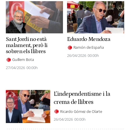
Sant Jordi no està
Eduardo Mendoza
malament, però li
Ramón de España
sobren els llibres
26/04/2026
00:00h
Guillem Bota
27/04/2026
00:00h
L'independentisme i la
crema de llibres
Ricardo Gómez de Olarte
26/04/2026
00:00h