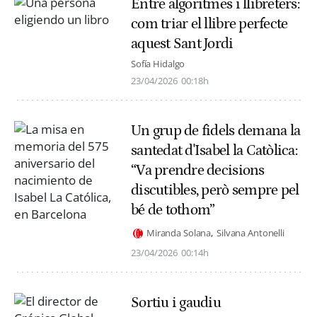
Entre algoritmes i llibreters:
com triar el llibre perfecte
aquest Sant Jordi
Sofía Hidalgo
23/04/2026
00:18h
Un grup de fidels demana la
santedat d'Isabel la Catòlica:
“Va prendre decisions
discutibles, però sempre pel
bé de tothom”
Miranda Solana
Silvana Antonelli
23/04/2026
00:14h
Sortiu i gaudiu