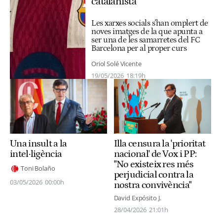
catalanista
Les xarxes socials s'han omplert de
noves imatges de la que apunta a
ser una de les samarretes del FC
Barcelona per al proper curs
Oriol Solé Vicente
19/05/2026
18:19h
Illa censura la 'prioritat
Una insult a la
nacional' de Vox i PP:
intel·ligència
"No existeix res més
Toni Bolaño
perjudicial contra la
03/05/2026
00:00h
nostra convivència"
David Expósito J.
28/04/2026
21:01h