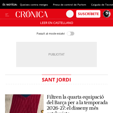
ÉS NOTÍCIA:
Queixes contra metges
Presa de control de Parlem
Caiguda de Tecno
LEER EN CASTELLANO
Passa’t al mode estalvi
SANT JORDI
Filtren la quarta equipació
del Barça per a la temporada
2026-27: el disseny més