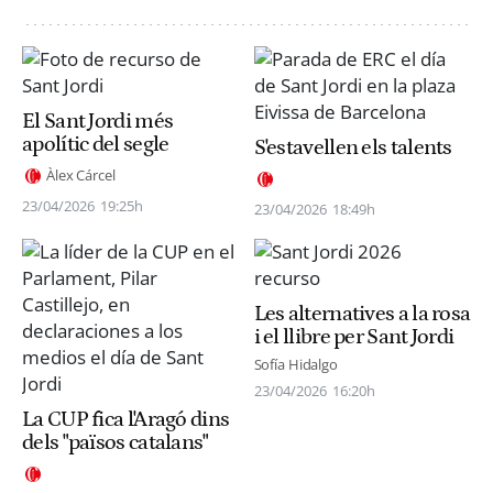
El Sant Jordi més
apolític del segle
S'estavellen els talents
Àlex Cárcel
23/04/2026
19:25h
23/04/2026
18:49h
Les alternatives a la rosa
i el llibre per Sant Jordi
Sofía Hidalgo
23/04/2026
16:20h
La CUP fica l'Aragó dins
dels "països catalans"