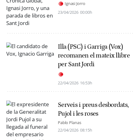
Ignasi Jorro
23/04/2026
00:00h
Illa (PSC) i Garriga (Vox)
recomanen el mateix llibre
per Sant Jordi
22/04/2026
16:53h
Serveis i preus desbordats,
Pujol i les roses
Pablo Planas
22/04/2026
08:15h