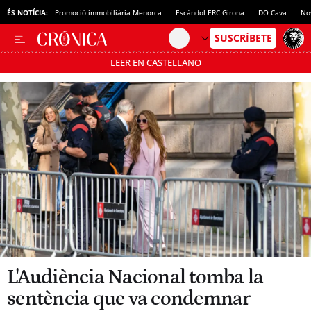
ÉS NOTÍCIA:
Promoció immobiliària Menorca
Escàndol ERC Girona
DO Cava
No
LEER EN CASTELLANO
Passa’t al mode estalvi
L'Audiència Nacional tomba la
sentència que va condemnar