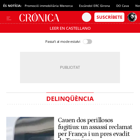
ÉS NOTÍCIA:
Promoció immobiliària Menorca
Escàndol ERC Girona
DO Cava
No
LEER EN CASTELLANO
Passa’t al mode estalvi
DELINQÜÈNCIA
Cauen dos perillosos
fugitius: un assassí reclamat
per França i un pres evadit