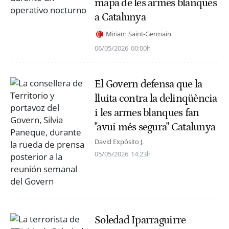
mapa de les armes blanques
a Catalunya
Miriam Saint-Germain
06/05/2026
00:00h
El Govern defensa que la
lluita contra la delinqüència
i les armes blanques fan
"avui més segura" Catalunya
David Expósito J.
05/05/2026
14:23h
Soledad Iparraguirre