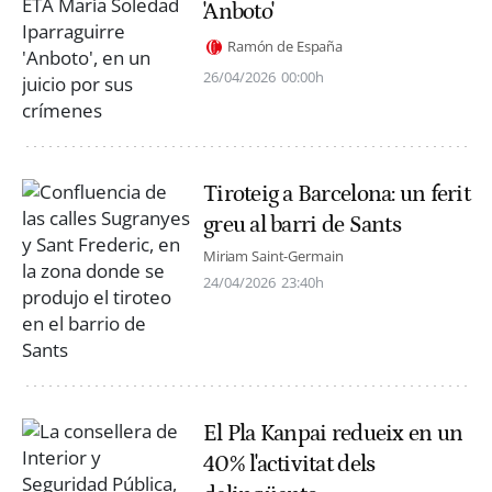
'Anboto'
Ramón de España
26/04/2026
00:00h
Tiroteig a Barcelona: un ferit
greu al barri de Sants
Miriam Saint-Germain
24/04/2026
23:40h
El Pla Kanpai redueix en un
40% l'activitat dels