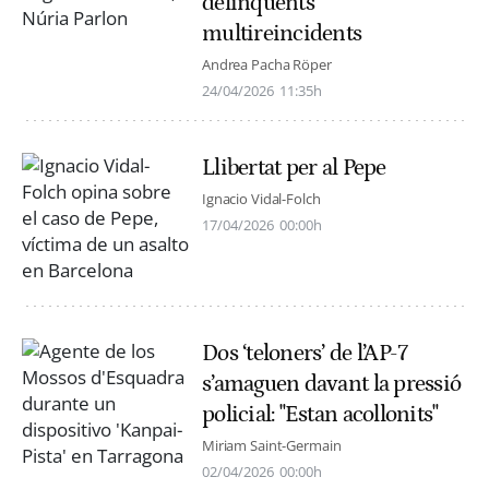
delinqüents
multireincidents
Andrea Pacha Röper
24/04/2026
11:35h
Llibertat per al Pepe
Ignacio Vidal-Folch
17/04/2026
00:00h
Dos ‘teloners’ de l’AP-7
s’amaguen davant la pressió
policial: "Estan acollonits"
Miriam Saint-Germain
02/04/2026
00:00h