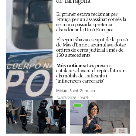
de Tarragona
El primer estava reclamat per
França per un assassinat comès la
setmana passada i pretenia
abandonar la Unió Europea
El segon s'havia escapat de la presó
de Mas d'Enric i acumulava dotze
ordres de cerca judicial i més de
150 antecedents
Més notícies:
Les presons
catalanes davant el repte d'aturar
els mòbils de traficants i
‘influencers carceraris’
Miriam Saint-Germain
24/07/2026
13:43h