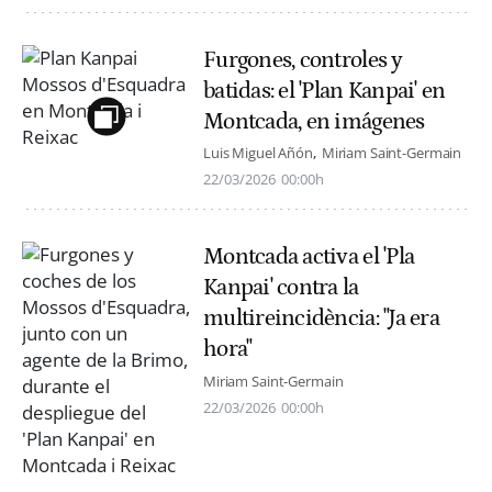
Furgones, controles y
batidas: el 'Plan Kanpai' en
Montcada, en imágenes
Luis Miguel Añón
Miriam Saint-Germain
22/03/2026
00:00h
Montcada activa el 'Pla
Kanpai' contra la
multireincidència: "Ja era
hora"
Miriam Saint-Germain
22/03/2026
00:00h