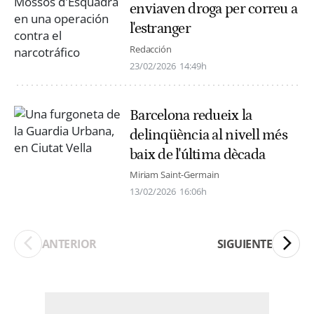
enviaven droga per correu a
l'estranger
Redacción
23/02/2026
14:49h
Barcelona redueix la
delinqüència al nivell més
baix de l'última dècada
Miriam Saint-Germain
13/02/2026
16:06h
ANTERIOR
SIGUIENTE