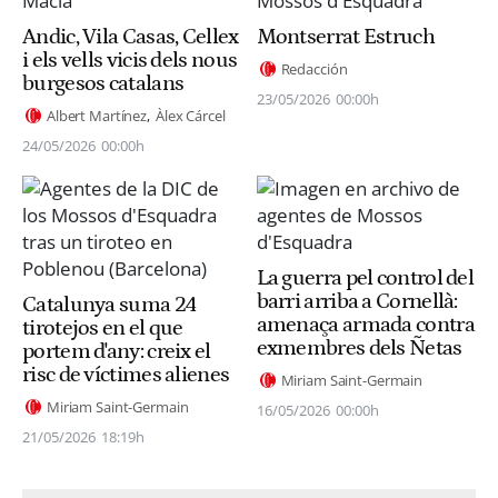
Andic, Vila Casas, Cellex
Montserrat Estruch
i els vells vicis dels nous
Redacción
burgesos catalans
23/05/2026
00:00h
Albert Martínez
Àlex Cárcel
24/05/2026
00:00h
La guerra pel control del
barri arriba a Cornellà:
Catalunya suma 24
amenaça armada contra
tirotejos en el que
exmembres dels Ñetas
portem d'any: creix el
risc de víctimes alienes
Miriam Saint-Germain
Miriam Saint-Germain
16/05/2026
00:00h
21/05/2026
18:19h