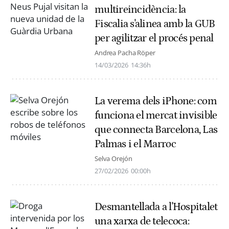
multireincidència: la
Fiscalia s'alinea amb la GUB
per agilitzar el procés penal
Andrea Pacha Röper
14/03/2026
14:36h
La verema dels iPhone: com
funciona el mercat invisible
que connecta Barcelona, Las
Palmas i el Marroc
Selva Orejón
27/02/2026
00:00h
Desmantellada a l'Hospitalet
una xarxa de telecoca: