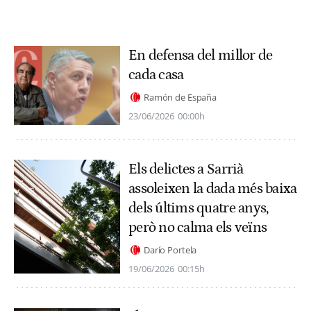
En defensa del millor de
cada casa
Ramón de España
23/06/2026
00:00h
Els delictes a Sarrià
assoleixen la dada més baixa
dels últims quatre anys,
però no calma els veïns
Darío Portela
19/06/2026
00:15h