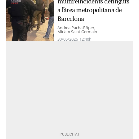
multireincidents detinguts
a l'àrea metropolitana de
Barcelona
Andrea Pacha Röper
Miriam Saint-Germain
30/05/2026
12:40h