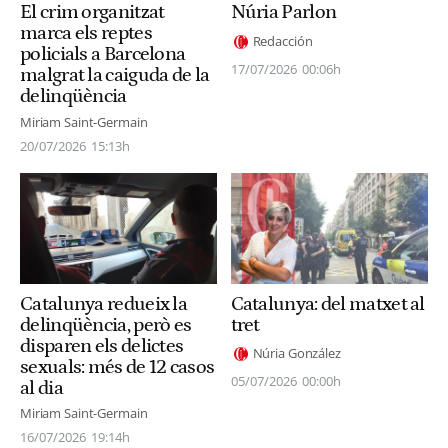
El crim organitzat
Núria Parlon
marca els reptes
Redacción
policials a Barcelona
17/07/2026
00:06h
malgrat la caiguda de la
delinqüència
Miriam Saint-Germain
20/07/2026
15:13h
Catalunya redueix la
Catalunya: del matxet al
delinqüència, però es
tret
disparen els delictes
Núria González
sexuals: més de 12 casos
05/07/2026
00:00h
al dia
Miriam Saint-Germain
16/07/2026
19:14h