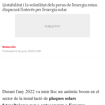
L'estabilitat i la volatilitat dels preus de l'energia estan
disparant l'interès per l'energia solar
Redacción
Publicada
12 de juny 2026
12:33h
Durant l'any 2022 va tenir lloc un autèntic boom en el
plaques solars
sector de la instal·lació de
fotovoltaiques per a autoconsum a Espanya
,