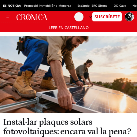
ÉS NOTÍCIA:
Promoció immobiliària Menorca
Escàndol ERC Girona
DO Cava
No
LEER EN CASTELLANO
Passa’t al mode estalvi
Instal·lar plaques solars
fotovoltaiques: encara val la pena?