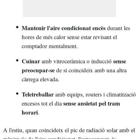
Mantenir l'aire condicionat encès
durant les
hores de més calor sense estar revisant el
comptador mentalment.
Cuinar
sense
amb vitroceràmica o inducció
preocupar-se
de si coincideix amb una altra
càrrega elevada.
Teletreballar
amb equips, routers i climatització
sense ansietat pel tram
encesos tot el dia
horari
.
A l'estiu, quan coincideix el pic de radiació solar amb el
màxim ús de l'aire condicionat, l'autoconsum és