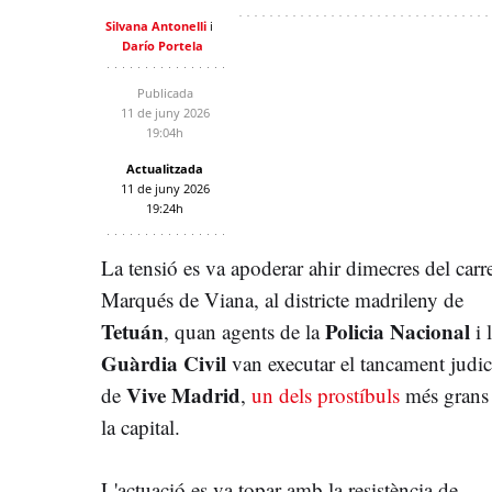
Silvana Antonelli
Darío Portela
Publicada
11 de juny 2026
19:04h
Actualitzada
11 de juny 2026
19:24h
La tensió es va apoderar ahir dimecres del carr
Marqués de Viana, al districte madrileny de
Tetuán
Policia Nacional
, quan agents de la
i 
Guàrdia Civil
van executar el tancament judic
Vive Madrid
de
,
un dels prostíbuls
més grans
la capital.
L'actuació es va topar amb la resistència de