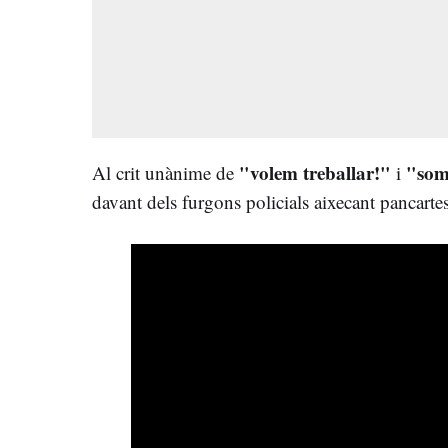
"volem treballar!"
"som 
Al crit unànime de
i
davant dels furgons policials aixecant pancartes 