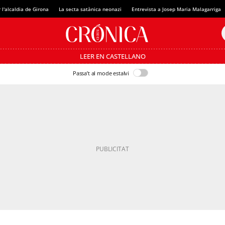
 l'alcaldia de Girona
La secta satànica neonazi
Entrevista a Josep Maria Malagarriga
LEER EN CASTELLANO
Passa’t al mode estalvi