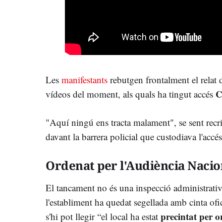
Les
manifestants
rebutgen frontalment el relat d
C
vídeos del moment, als quals ha tingut accés
"Aquí ningú ens tracta malament", se sent recri
davant la barrera policial que custodiava l'accés
Ordenat per l'Audiència Nacio
El tancament no és una inspecció administrativa
l'establiment ha quedat segellada amb cinta ofic
precintat per o
s'hi pot llegir “el local ha estat