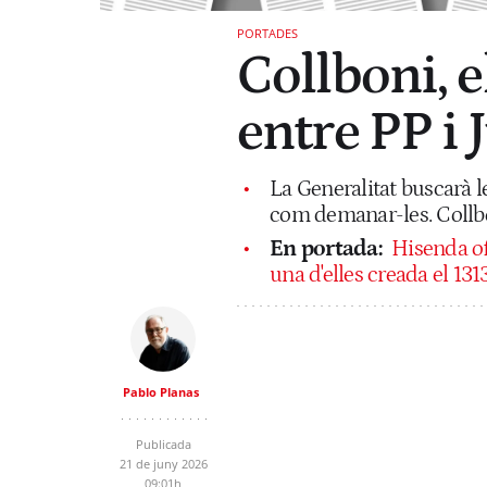
PORTADES
Collboni, el 
entre PP i 
La Generalitat buscarà 
com demanar-les. Collbo
En portada:
Hisenda of
una d'elles creada el 131
Pablo Planas
Publicada
21 de juny 2026
09:01h