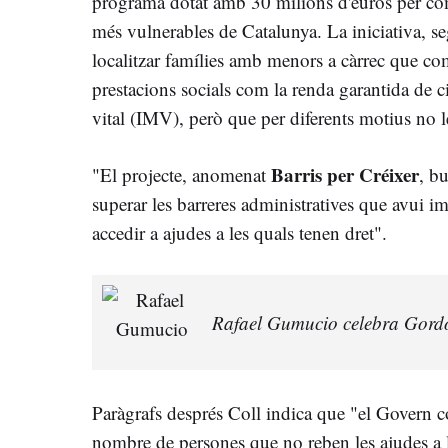
programa dotat amb 30 milions d'euros per comb
més vulnerables de Catalunya. La iniciativa, 
localitzar famílies amb menors a càrrec que com
prestacions socials com la renda garantida de 
vital (IMV), però que per diferents motius no 
Barris per Créixer
"El projecte, anomenat
, b
superar les barreres administratives que avui i
accedir a ajudes a les quals tenen dret".
Rafael Gumucio celebra Gord
Paràgrafs després Coll indica que "el Govern co
nombre de persones que no reben les ajudes a le