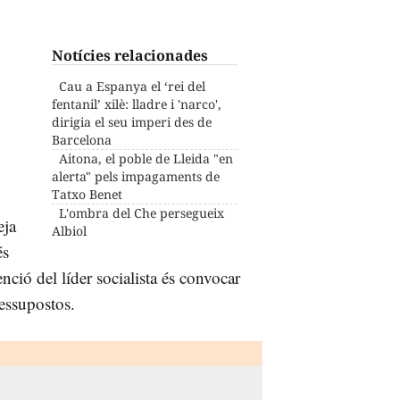
Notícies relacionades
Cau a Espanya el ‘rei del
fentanil’ xilè: lladre i 'narco',
dirigia el seu imperi des de
Barcelona
Aitona, el poble de Lleida "en
alerta" pels impagaments de
Tatxo Benet
L'ombra del Che persegueix
eja
Albiol
és
ció del líder socialista és convocar
ressupostos.