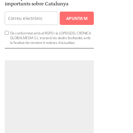
importants sobre Catalunya
APUNTA'M
De conformitat amb el RGPD i la LOPDGDD, CRÒNICA
GLOBALMEDIA S.L. tractarà les dades facilitades amb
la finalitat de remetre-li notícies d'actualitat.