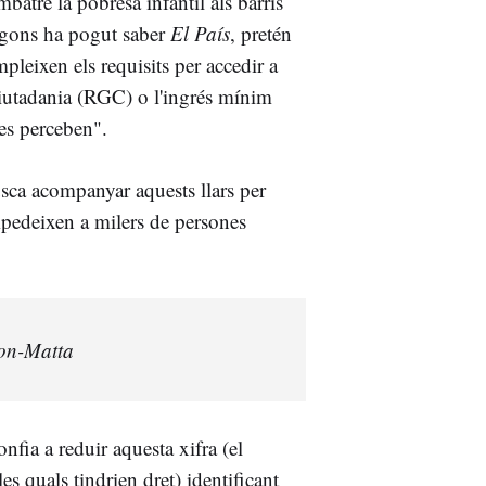
atre la pobresa infantil als barris
segons ha pogut saber
El País
, pretén
pleixen els requisits per accedir a
ciutadania (RGC) o l'ingrés mínim
les perceben".
usca acompanyar aquests llars per
mpedeixen a milers de persones
on-Matta
nfia a reduir aquesta xifra (el
s quals tindrien dret) identificant