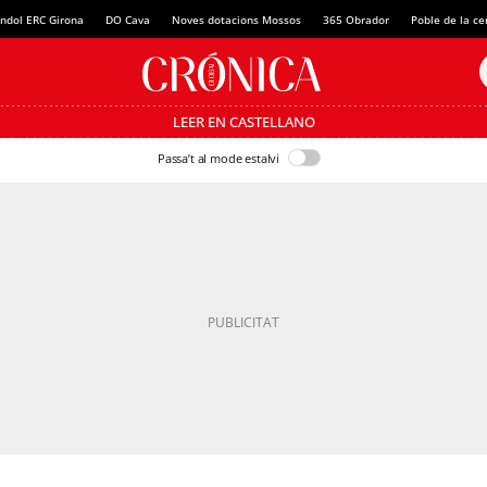
ndol ERC Girona
DO Cava
Noves dotacions Mossos
365 Obrador
Poble de la c
LEER EN CASTELLANO
Passa’t al mode estalvi