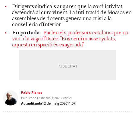
Dirigents sindicals auguren que la conflictivitat
s'estendrà al curs vinent. La infiltració de Mossos en
assemblees de docents genera una crisi a la
conselleria d'Interior
En portada:
Parlen els professors catalans que no
van a la vaga d'Ustec: "Ens sentim assenyalats,
aquesta crispació és exagerada"
Pablo Planas
Publicada
12 de maig 2026
08:28h
Actualitzada
12 de maig 2026
11:07h