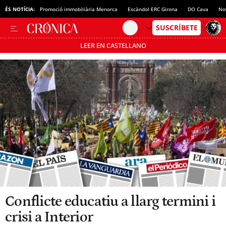
ÉS NOTÍCIA:
Promoció immobiliària Menorca
Escàndol ERC Girona
DO Cava
No
LEER EN CASTELLANO
Passa’t al mode estalvi
Conflicte educatiu a llarg termini i
crisi a Interior