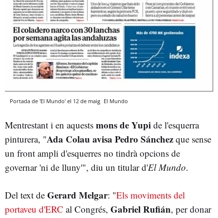
Portada de 'El Mundo' el 12 de maig
El Mundo
mons de Yupi
Mentrestant i en aquests
de l'esquerra
Ada Colau avisa Pedro Sánchez
pinturera, "
que sense
un front ampli d'esquerres no tindrà opcions de
governar 'ni de lluny'", diu un titular d'
El Mundo
.
Gerard Melgar
Del text de
: "
Els moviments del
Gabriel Rufián
portaveu d'ERC
al Congrés,
, per donar