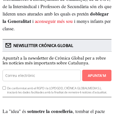
de la Intersindical i Professors de Secundària són els que
doblegar
lideren unes aturades amb les quals es pretén
la Generalitat
i
aconseguir més sou
i menys infants per
classe.
NEWSLETTER CRÓNICA GLOBAL
Apunta't a la newsletter de Crònica Global per a rebre
les notícies més importants sobre Catalunya.
APUNTA'M
De conformitat amb el RGPD i la LOPDGDD, CRÒNICA GLOBALMEDIA S.L.
tractarà les dades facilitades amb la finalitat de remetre-li notícies d'actualitat.
sotmetre la
conselleria
La "idea" és
, tombar el pacte