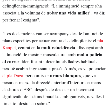
delinqüència-immigració: “La immigració sempre s'ha
una vida millor
associat a la voluntat de trobar
”, va dir,
per frenar l'estigma".
"Les declaracions van ser acompanyades de l'anunci de
plans específics per actuar contra els delinqüents: el
pla
multireincidència
Kanpai
, centrat en la
, dissenyat amb
molta policia
la intenció de mostrar musculatura, amb
al carrer
, identificant i detenint els lladres habituals
perquè acabin ingressant a presó. A més, es va potenciar
armes blanques
el pla Daga
, per confiscar
, que va
posar en marxa la direcció anterior d'Interior, en mans
aleshores d'ERC, després de detectar un increment
significatiu de lesions i baralles amb ganivets, navalles i
fins i tot destrals o sabres".