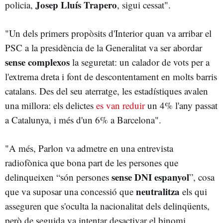
Josep Lluís Trapero
policia,
, sigui cessat".
"Un dels primers propòsits d'Interior quan va arribar el
PSC a la presidència de la Generalitat va ser abordar
sense complexos
la seguretat: un calador de vots per a
l'extrema dreta i font de descontentament en molts barris
catalans. Des del seu aterratge, les estadístiques avalen
una millora: els delictes
es van reduir
un 4% l'any passat
a Catalunya, i més d'un 6% a Barcelona".
"A més, Parlon va admetre en una entrevista
radiofònica que bona part de les persones que
sense DNI espanyol
delinqueixen “són persones
”, cosa
neutralitza
que va suposar una concessió que
els qui
asseguren que s'oculta la nacionalitat dels delinqüents,
però de seguida va intentar desactivar el binomi