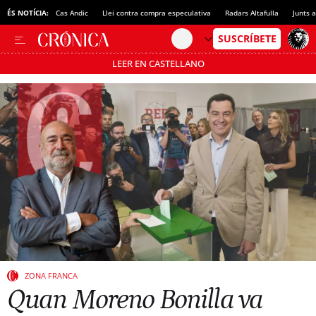
ÉS NOTÍCIA:
Cas Andic
Llei contra compra especulativa
Radars Altafulla
Junts 
LEER EN CASTELLANO
Passa’t al mode estalvi
ZONA FRANCA
Quan Moreno Bonilla va