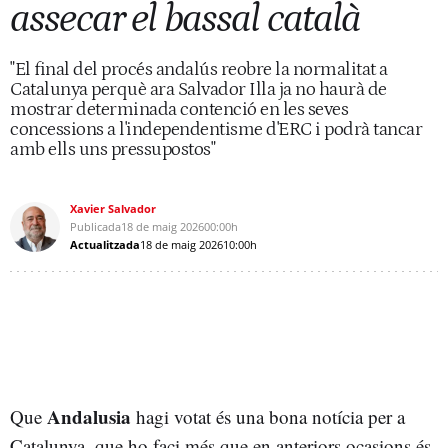
assecar el bassal català
"El final del procés andalús reobre la normalitat a
Catalunya perquè ara Salvador Illa ja no haurà de
mostrar determinada contenció en les seves
concessions a l'independentisme d'ERC i podrà tancar
amb ells uns pressupostos"
Xavier Salvador
Publicada
18 de maig 2026
00:00h
Actualitzada
18 de maig 2026
10:00h
Andalusia
Que
hagi votat és una bona notícia per a
Catalunya, que ho faci més que en anteriors ocasions és