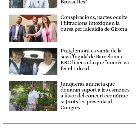
Brussel·les"
Conspiracions, pactes ocults
i filtracions intoxiquen la
cursa per l'alcaldia de Girona
Puigdemont es vanta de la
seva 'fugida' de Barcelona i
ERC li recorda que "només va
fer el ridícul"
Junqueras anuncia que
donaran suport a les esmenes
a favor del concert econòmic
si Junts les presenta al
Congrés