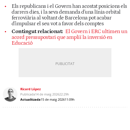
Els republicans i el Govern han acostat posicions els
darrers dies, i la seva demanda d'una línia orbital
ferroviària al voltant de Barcelona pot acabar
d'impulsar el seu vot a favor dels comptes
Contingut relacionat:
El Govern i ERC ultimen un
acord pressupostari que ampliï la inversió en
Educació
Ricard López
Publicada
14 de maig 2026
22:29h
Actualitzada
15 de maig 2026
11:09h