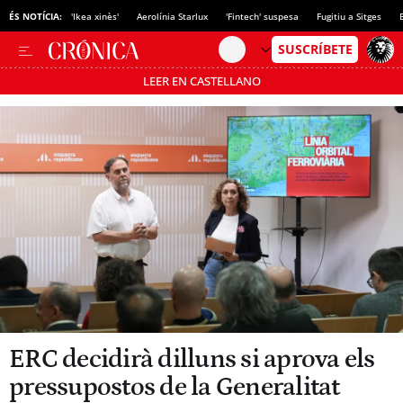
ÉS NOTÍCIA:
'Ikea xinès'
Aerolínia Starlux
'Fintech' suspesa
Fugitiu a Sitges
LEER EN CASTELLANO
Passa’t al mode estalvi
ERC decidirà dilluns si aprova els
pressupostos de la Generalitat