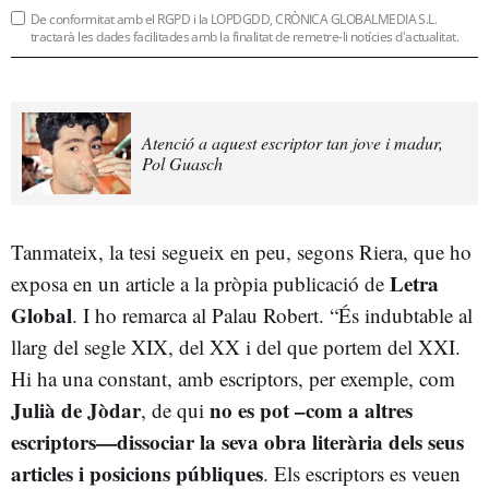
De conformitat amb el RGPD i la LOPDGDD, CRÒNICA GLOBALMEDIA S.L.
tractarà les dades facilitades amb la finalitat de remetre-li notícies d'actualitat.
Atenció a aquest escriptor tan jove i madur,
Pol Guasch
Tanmateix, la tesi segueix en peu, segons Riera, que ho
Letra
exposa en un article a la pròpia publicació de
Global
. I ho remarca al Palau Robert. “És indubtable al
llarg del segle XIX, del XX i del que portem del XXI.
Hi ha una constant, amb escriptors, per exemple, com
Julià de Jòdar
no es pot –com a altres
, de qui
escriptors—dissociar la seva obra literària dels seus
articles i posicions públiques
. Els escriptors es veuen