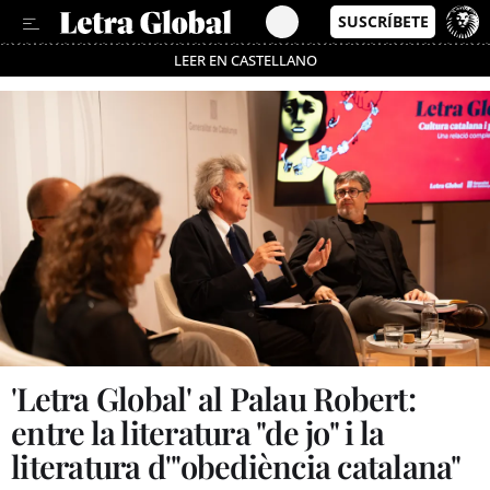
LEER EN CASTELLANO
Passa’t al mode estalvi
'Letra Global' al Palau Robert:
entre la literatura "de jo" i la
literatura d'"obediència catalana"