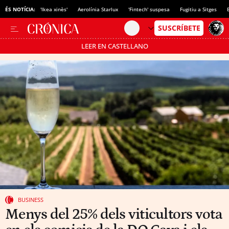
ÉS NOTÍCIA:
'Ikea xinès'
Aerolínia Starlux
'Fintech' suspesa
Fugitiu a Sitges
LEER EN CASTELLANO
Passa’t al mode estalvi
BUSINESS
Menys del 25% dels viticultors vota