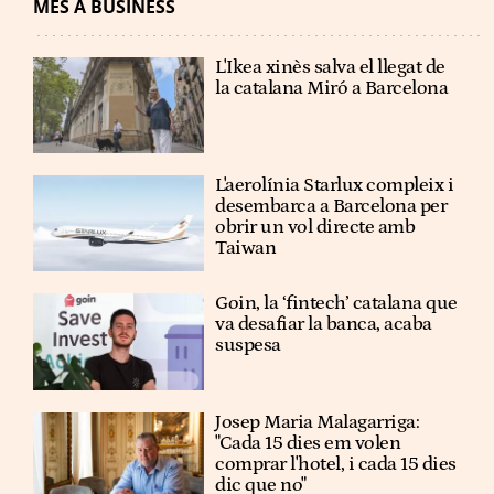
MÉS A BUSINESS
L'Ikea xinès salva el llegat de
la catalana Miró a Barcelona
L'aerolínia Starlux compleix i
desembarca a Barcelona per
obrir un vol directe amb
Taiwan
Goin, la ‘fintech’ catalana que
va desafiar la banca, acaba
suspesa
Josep Maria Malagarriga:
"Cada 15 dies em volen
comprar l'hotel, i cada 15 dies
dic que no"