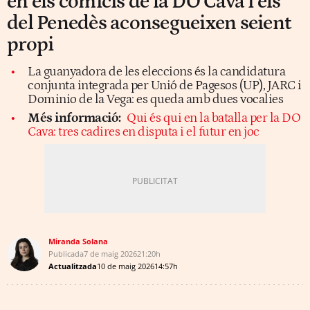
en els comicis de la DO Cava i els
del Penedès aconsegueixen seient
propi
La guanyadora de les eleccions és la candidatura
conjunta integrada per Unió de Pagesos (UP), JARC i
Dominio de la Vega: es queda amb dues vocalies
Més informació:
Qui és qui en la batalla per la DO
Cava: tres cadires en disputa i el futur en joc
Miranda Solana
Publicada
7 de maig 2026
21:20h
Actualitzada
10 de maig 2026
14:57h