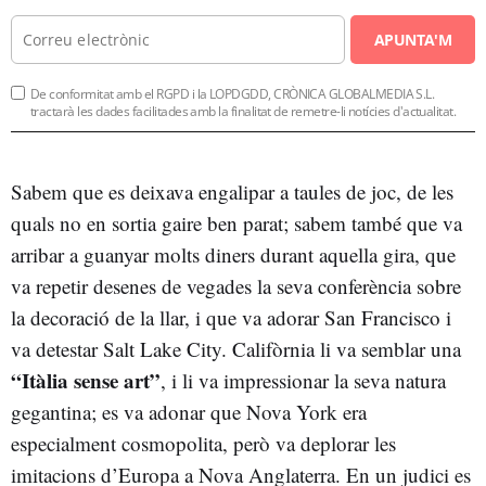
APUNTA'M
De conformitat amb el RGPD i la LOPDGDD, CRÒNICA GLOBALMEDIA S.L.
tractarà les dades facilitades amb la finalitat de remetre-li notícies d'actualitat.
Sabem que es deixava engalipar a taules de joc, de les
quals no en sortia gaire ben parat; sabem també que va
arribar a guanyar molts diners durant aquella gira, que
va repetir desenes de vegades la seva conferència sobre
la decoració de la llar, i que va adorar San Francisco i
va detestar Salt Lake City. Califòrnia li va semblar una
“Itàlia sense art”
, i li va impressionar la seva natura
gegantina; es va adonar que Nova York era
especialment cosmopolita, però va deplorar les
imitacions d’Europa a Nova Anglaterra. En un judici es