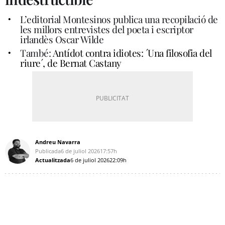
L’editorial Montesinos publica una recopilació de
les millors entrevistes del poeta i escriptor
irlandès Oscar Wilde
També:
Antídot contra idiotes: ´Una filosofia del
riure´, de Bernat Castany
Andreu Navarra
Publicada
6 de juliol 2026
17:57h
Actualitzada
6 de juliol 2026
22:09h