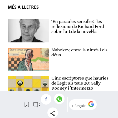
MÉS A LLETRES
´En paraules senzilles´, les
reflexions de Richard Ford
sobre l'art de la novel·la
Nabokov, entre la nimfa i els
déus
Cinc escriptores que hauries
de llegir als teus 20: Sally
Rooney i 'Intermezzo'
Natalio Grueso recupera la
llibertat