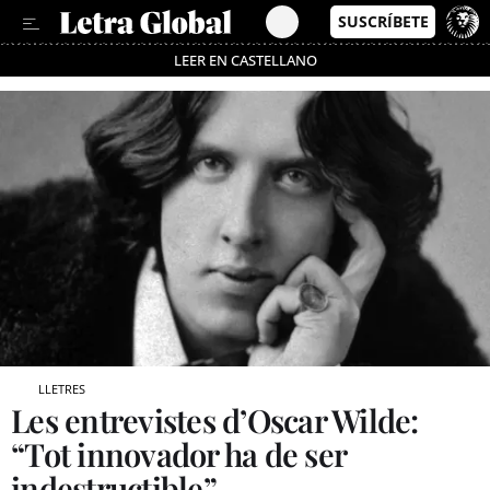
LEER EN CASTELLANO
Passa’t al mode estalvi
LLETRES
Les entrevistes d’Oscar Wilde:
“Tot innovador ha de ser
indestructible”