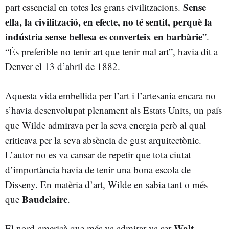
Sense
part essencial en totes les grans civilitzacions.
ella, la civilització, en efecte, no té sentit, perquè la
indústria sense bellesa es converteix en barbàrie
”.
“És preferible no tenir art que tenir mal art”, havia dit a
Denver el 13 d’abril de 1882.
Aquesta vida embellida per l’art i l’artesania encara no
s’havia desenvolupat plenament als Estats Units, un país
que Wilde admirava per la seva energia però al qual
criticava per la seva absència de gust arquitectònic.
L’autor no es va cansar de repetir que tota ciutat
d’importància havia de tenir una bona escola de
Disseny. En matèria d’art, Wilde en sabia tant o més
Baudelaire
que
.
Walt
El nord-americà que més va admirar va ser