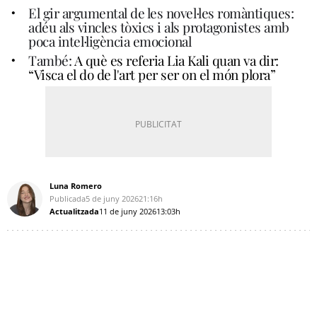
El gir argumental de les novel·les romàntiques:
adéu als vincles tòxics i als protagonistes amb
poca intel·ligència emocional
També:
A què es referia Lia Kali quan va dir:
“Visca el do de l'art per ser on el món plora”
Luna Romero
Publicada
5 de juny 2026
21:16h
Actualitzada
11 de juny 2026
13:03h