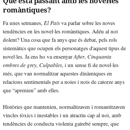
Què està passant amb les novel·les
romàntiques?
Fa unes setmanes,
El País
va parlar sobre les noves
tendències en les novel·les romàntiques. Adéu al noi
dolent? Una cosa que fa anys que és debat, pels rols
sistemàtics que ocupen els personatges d'aquest tipus de
novel·les. Ja ens ho va ensenyar
After
,
Cinquanta
ombres de grey
,
Culpables
, i un sense fi de novel·les
més, que van normalitzar aquestes dinàmiques en
relacions sentimentals per a noies i nois de catorze anys
que “aprenien” amb elles.
Històries que mantenien, normalitzaven i romantitzaven
vincles tòxics i inestables i un atractiu cap al noi, amb
tendències de conducta violenta gairebé sempre, que