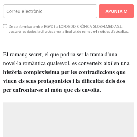
APUNTA'M
De conformitat amb el RGPD i la LOPDGDD, CRÒNICA GLOBALMEDIA S.L.
tractarà les dades facilitades amb la finalitat de remetre-li notícies d'actualitat.
El romanç secret, el que podria ser la trama d'una
novel·la romàntica qualsevol, es converteix així en una
història complexíssima per les contradiccions que
viuen els seus protagonistes i la dificultat dels dos
per enfrontar-se al món que els envolta
.