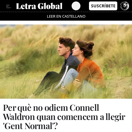
LEER EN CASTELLANO
Passa’t al mode estalvi
Per què no odiem Connell
Waldron quan comencem a llegir
'Gent Normal'?