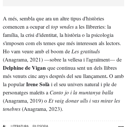
A més, sembla que ara un altre tipus d'històries
comencen a ocupar el
top vendes
a les llibreries: la
família, la crisi d'identitat, la història o la psicologia
s'imposen com els temes que més interessen als lectors.
Ho vam veure amb el boom de
Les gratituds
(Anagrama, 2021) —sobre la vellesa i l'agraïment— de
Delphine de Vigan
que continua sent un dels llibres
.
més venuts cinc anys després del seu llançament
O amb
Irene Solà
la popular
i el seu univers natural i ple de
personatges maleïts a
Canto jo i la muntanya balla
(Anagrama, 2019) o
Et vaig donar ulls i vas mirar les
tenebres
(Anagrama, 2023).
LITERATURA
FILOSOFIA