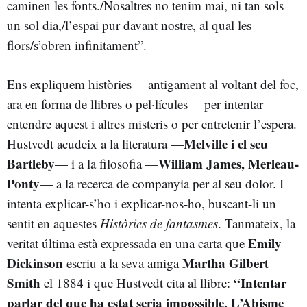
caminen les fonts./Nosaltres no tenim mai, ni tan sols
un sol dia,/l’espai pur davant nostre, al qual les
flors/s’obren infinitament”.
Ens expliquem històries —antigament al voltant del foc,
ara en forma de llibres o pel·lícules— per intentar
entendre aquest i altres misteris o per entretenir l’espera.
Melville i el seu
Hustvedt acudeix a la literatura —
Bartleby
William James, Merleau-
— i a la filosofia —
Ponty
— a la recerca de companyia per al seu dolor. I
intenta explicar-s’ho i explicar-nos-ho, buscant-li un
sentit en aquestes
Històries de fantasmes
. Tanmateix, la
Emily
veritat última està expressada en una carta que
Dickinson
Martha Gilbert
escriu a la seva amiga
Smith
“Intentar
el 1884 i que Hustvedt cita al llibre:
parlar del que ha estat seria impossible. L’Abisme