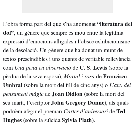
“literatura del
L’obra forma part del que s’ha anomenat
dol”
, un gènere que sempre es mou entre la legítima
expressió d’emocions afligides i l’obscè exhibicionisme
de la desolació. Un gènere que ha donat un munt de
textos prescindibles i uns quants de veritable rellevància
C. S. Lewis
com
Una pena en observació
de
(sobre la
Francisco
pèrdua de la seva esposa),
Mortal i rosa
de
Umbral
(sobre la mort del fill de cinc anys) o
L’any del
Joan Didion
pensament màgic
de
(sobre la mort del
John Gregory Dunne
seu marit, l’escriptor
), als quals
Ted
podríem afegir el poemari
Cartes d’aniversari
de
Hughes
Sylvia Plath
(sobre la suïcida
).