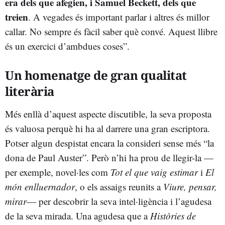
era dels que afegien, i Samuel Beckett, dels que
treien
. A vegades és important parlar i altres és millor
callar. No sempre és fàcil saber què convé. Aquest llibre
és un exercici d’ambdues coses”.
Un homenatge de gran qualitat
literària
Més enllà d’aquest aspecte discutible, la seva proposta
és valuosa perquè hi ha al darrere una gran escriptora.
Potser algun despistat encara la consideri sense més “la
dona de Paul Auster”. Però n’hi ha prou de llegir-la —
per exemple, novel·les com
Tot el que vaig estimar
i
El
món enlluernador
, o els assaigs reunits a
Viure, pensar,
mirar
— per descobrir la seva intel·ligència i l’agudesa
de la seva mirada. Una agudesa que a
Històries de