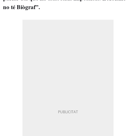
no té Biògraf”.