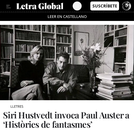
LEER EN CASTELLANO
Passa’t al mode estalvi
LLETRES
Siri Hustvedt invoca Paul Auster a
‘Històries de fantasmes’