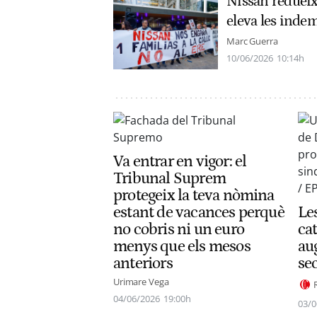
Nissan redueix 
eleva les inde
Marc Guerra
10/06/2026
10:14h
Va entrar en vigor: el
Tribunal Suprem
protegeix la teva nòmina
estant de vacances perquè
Les
no cobris ni un euro
cat
menys que els mesos
au
anteriors
sec
Urimare Vega
04/06/2026
19:00h
03/0