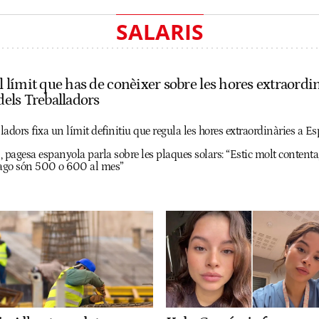
SALARIS
el límit que has de conèixer sobre les hores extraordin
 dels Treballadors
lladors fixa un límit definitiu que regula les hores extraordinàries a E
, pagesa espanyola parla sobre les plaques solars: “Estic molt conten
ago són 500 o 600 al mes”