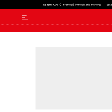
ÉS NOTÍCIA:
Promoció immobiliària Menorca
Escà