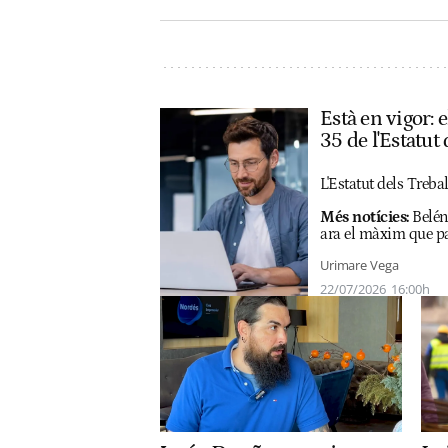
Està en vigor: 
35 de l'Estatut
L'Estatut dels Treba
Més notícies:
Belén
ara el màxim que p
Urimare Vega
22/07/2026
16:00h