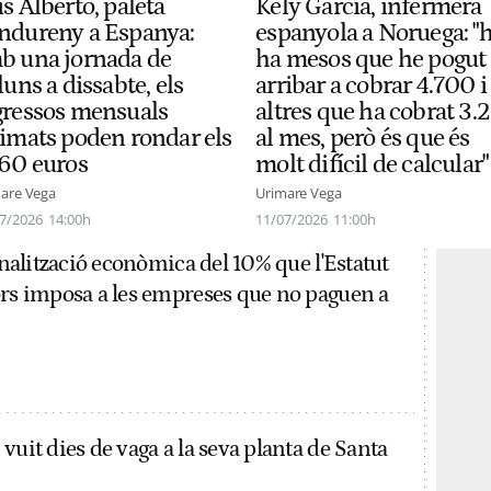
s Alberto, paleta
Kely García, infermera
ndureny a Espanya:
espanyola a Noruega: "h
b una jornada de
ha mesos que he pogut
luns a dissabte, els
arribar a cobrar 4.700 i
gressos mensuals
altres que ha cobrat 3.
timats poden rondar els
al mes, però és que és
160 euros
molt difícil de calcular"
are Vega
Urimare Vega
7/2026
14:00h
11/07/2026
11:00h
penalització econòmica del 10% que l'Estatut
ors imposa a les empreses que no paguen a
vuit dies de vaga a la seva planta de Santa