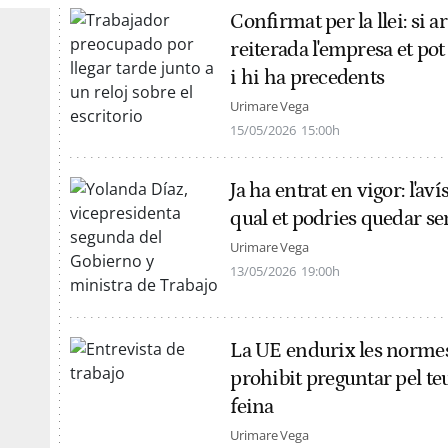
Confirmat per la llei: si a
reiterada l'empresa et po
i hi ha precedents
Urimare Vega
15/05/2026
15:00h
Ja ha entrat en vigor: l'aví
qual et podries quedar se
Urimare Vega
13/05/2026
19:00h
La UE endurix les normes
prohibit preguntar pel teu
feina
Urimare Vega