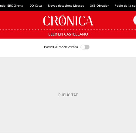
ndol ERC Girona
DO Cava
Noves dotacions Mossos
365 Obrador
Poble de la c
LEER EN CASTELLANO
Passa’t al mode estalvi