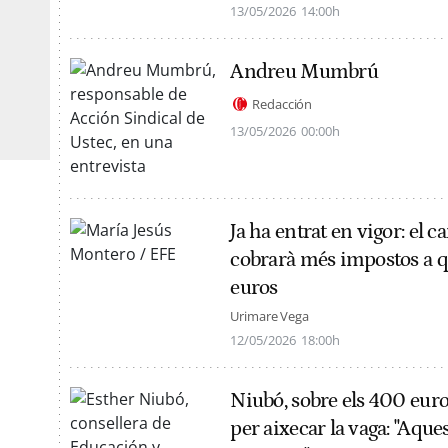
13/05/2026
14:00h
Andreu Mumbrú
Redacción
13/05/2026
00:00h
Ja ha entrat en vigor: el 
cobrarà més impostos a q
euros
Urimare Vega
12/05/2026
18:00h
Niubó, sobre els 400 euro
per aixecar la vaga: "Aque