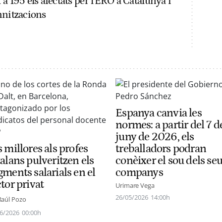
a 195 els afectats per l'ERO a Catalunya i
mnitzacions
Espanya canvia les
normes: a partir del 7 d
juny de 2026, els
 millores als profes
treballadors podran
alans pulveritzen els
conèixer el sou dels se
gments salarials en el
companys
tor privat
Urimare Vega
26/05/2026
14:00h
Raúl Pozo
6/2026
00:00h