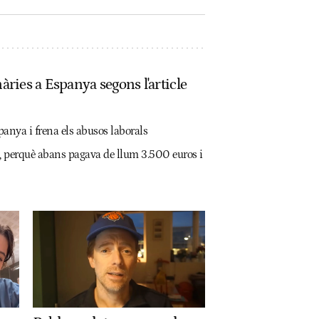
àries a Espanya segons l'article
spanya i frena els abusos laborals
ta, perquè abans pagava de llum 3.500 euros i