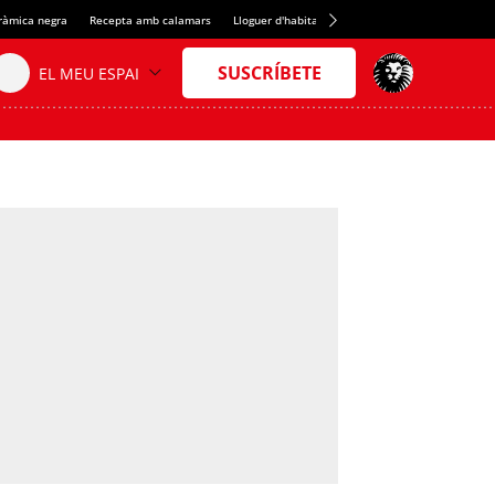
eràmica negra
Recepta amb calamars
Lloguer d'habitacions a Espanya
Crèdit del S