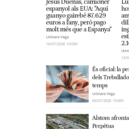
Lui
Jesús Dueñas, camioner
ho
espanyol als EUA: "Aquí
am
guanyo gairebé 87.629
dil
euros a l'any, però pago
in
molt més que a Espanya"
es
Urimare Vega
2.
16/07/2026
10:00h
Urim
13/0
És oficial: la 
dels Treballad
temps
Urimare Vega
06/07/2026
15:00h
Alstom afronta 
Perpètua