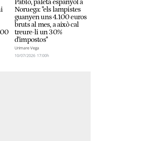
Pablo, paleta espanyol a
i
Noruega: "els lampistes
guanyen uns 4.100 euros
bruts al mes, a això cal
200
treure-li un 30%
d'impostos"
Urimare Vega
10/07/2026
17:00h