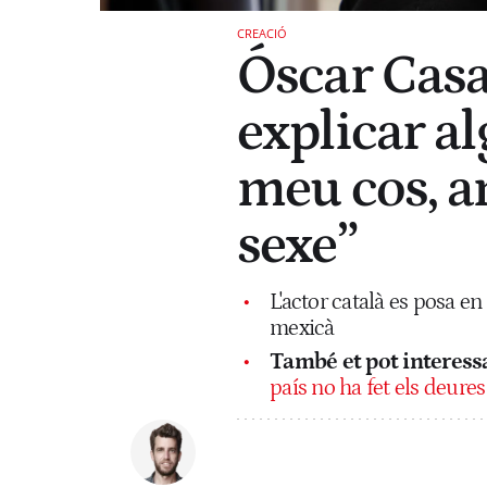
CREACIÓ
Óscar Casa
explicar a
meu cos, a
sexe”
L'actor català es posa en
mexicà
També et pot interessa
país no ha fet els deures