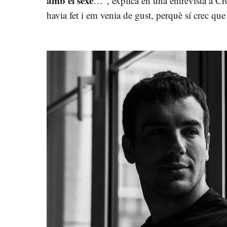
amb el sexe
…”, explica en una entrevista a C
havia fet i em venia de gust, perquè sí crec que 