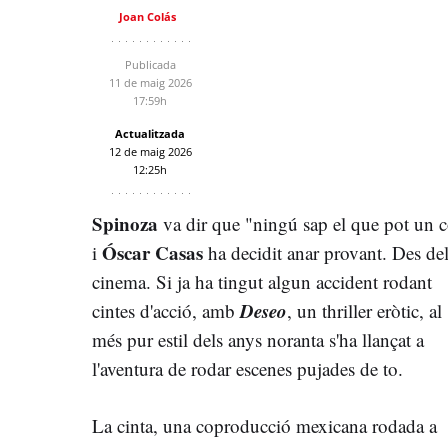
Joan Colás
Publicada
11 de maig 2026
17:59h
Actualitzada
12 de maig 2026
12:25h
Spinoza
va dir que "ningú sap el que pot un 
Óscar Casas
i
ha decidit anar provant. Des de
cinema. Si ja ha tingut algun accident rodant
Deseo
cintes d'acció, amb
, un thriller eròtic, al
més pur estil dels anys noranta s'ha llançat a
l'aventura de rodar escenes pujades de to.
La cinta, una coproducció mexicana rodada a