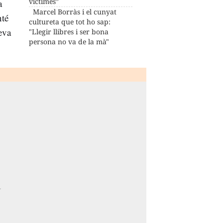
víctimes”
a
Marcel Borràs i el cunyat
nté
cultureta que tot ho sap:
eva
"Llegir llibres i ser bona
persona no va de la mà"