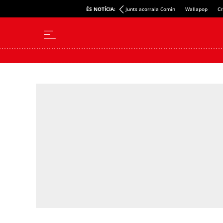
ÉS NOTÍCIA:
Junts acorrala Comín
Wallapop
Cr