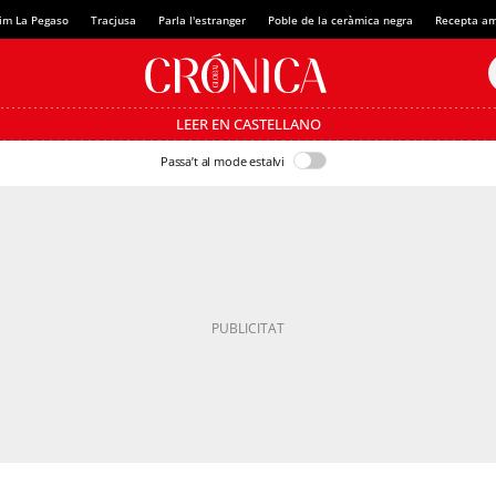
im La Pegaso
Tracjusa
Parla l'estranger
Poble de la ceràmica negra
Recepta am
LEER EN CASTELLANO
Passa’t al mode estalvi