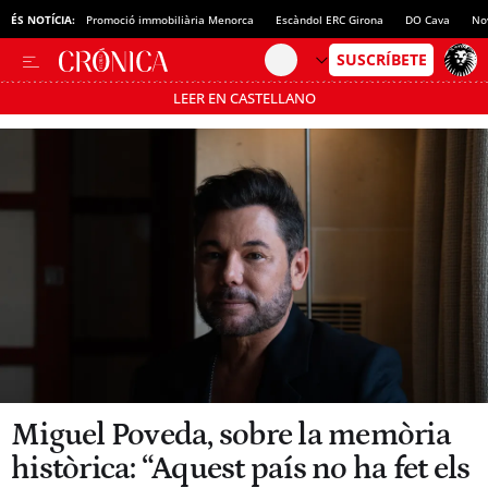
ÉS NOTÍCIA:
Promoció immobiliària Menorca
Escàndol ERC Girona
DO Cava
No
LEER EN CASTELLANO
Passa’t al mode estalvi
Miguel Poveda, sobre la memòria
històrica: “Aquest país no ha fet els