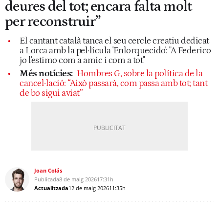
deures del tot; encara falta molt
per reconstruir”
El cantant català tanca el seu cercle creatiu dedicat
a Lorca amb la pel·lícula 'Enlorquecido': "A Federico
jo l'estimo com a amic i com a tot"
Més notícies:
Hombres G, sobre la política de la
cancel·lació: “Això passarà, com passa amb tot; tant
de bo sigui aviat”
Joan Colás
Publicada
8 de maig 2026
17:31h
Actualitzada
12 de maig 2026
11:35h