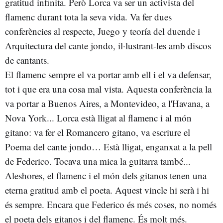
gratitud infinita. Però Lorca va ser un activista del
flamenc durant tota la seva vida. Va fer dues
conferències al respecte, Juego y teoría del duende i
Arquitectura del cante jondo, il·lustrant-les amb discos
de cantants.
El flamenc sempre el va portar amb ell i el va defensar,
tot i que era una cosa mal vista. Aquesta conferència la
va portar a Buenos Aires, a Montevideo, a l'Havana, a
Nova York... Lorca està lligat al flamenc i al món
gitano: va fer el Romancero gitano, va escriure el
Poema del cante jondo… Està lligat, enganxat a la pell
de Federico. Tocava una mica la guitarra també...
Aleshores, el flamenc i el món dels gitanos tenen una
eterna gratitud amb el poeta. Aquest vincle hi serà i hi
és sempre. Encara que Federico és més coses, no només
el poeta dels gitanos i del flamenc. És molt més.