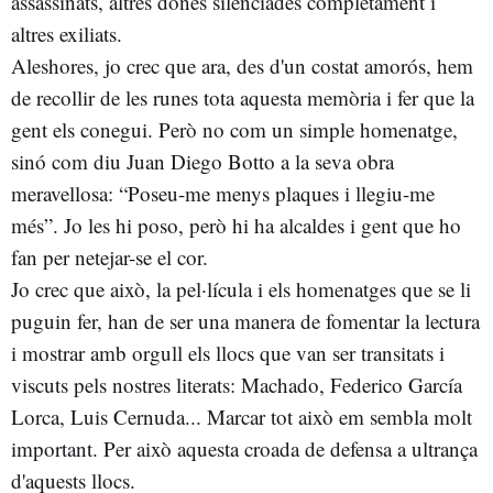
assassinats, altres dones silenciades completament i
altres exiliats.
Aleshores, jo crec que ara, des d'un costat amorós, hem
de recollir de les runes tota aquesta memòria i fer que la
gent els conegui. Però no com un simple homenatge,
sinó com diu Juan Diego Botto a la seva obra
meravellosa: “Poseu-me menys plaques i llegiu-me
més”. Jo les hi poso, però hi ha alcaldes i gent que ho
fan per netejar-se el cor.
Jo crec que això, la pel·lícula i els homenatges que se li
puguin fer, han de ser una manera de fomentar la lectura
i mostrar amb orgull els llocs que van ser transitats i
viscuts pels nostres literats: Machado, Federico García
Lorca, Luis Cernuda... Marcar tot això em sembla molt
important. Per això aquesta croada de defensa a ultrança
d'aquests llocs.