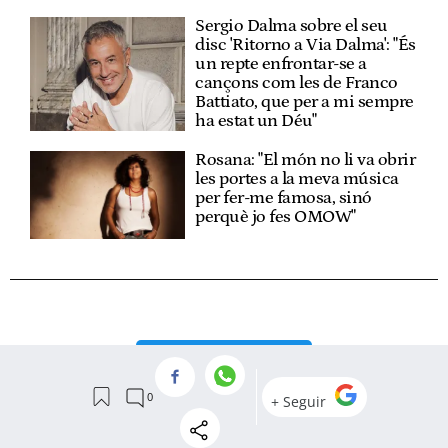
Sergio Dalma sobre el seu
disc 'Ritorno a Via Dalma': "És
un repte enfrontar-se a
cançons com les de Franco
Battiato, que per a mi sempre
ha estat un Déu"
Rosana: "El món no li va obrir
les portes a la meva música
per fer-me famosa, sinó
perquè jo fes OMOW"
VER
COMENTARIOS