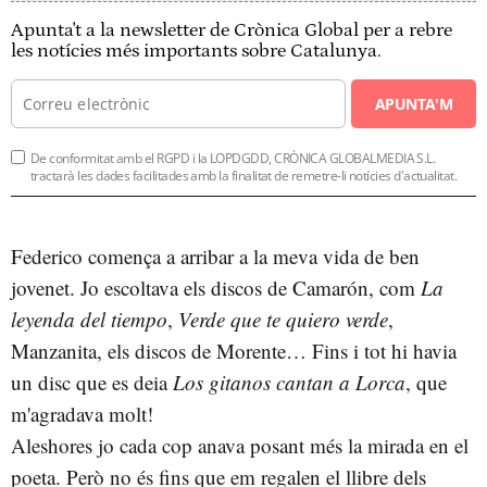
Apunta't a la newsletter de Crònica Global per a rebre
les notícies més importants sobre Catalunya.
APUNTA'M
De conformitat amb el RGPD i la LOPDGDD, CRÒNICA GLOBALMEDIA S.L.
tractarà les dades facilitades amb la finalitat de remetre-li notícies d'actualitat.
Federico comença a arribar a la meva vida de ben
jovenet. Jo escoltava els discos de Camarón, com
La
leyenda del tiempo
,
Verde que te quiero verde
,
Manzanita, els discos de Morente… Fins i tot hi havia
un disc que es deia
Los gitanos cantan a Lorca
, que
m'agradava molt!
Aleshores jo cada cop anava posant més la mirada en el
poeta. Però no és fins que em regalen el llibre dels