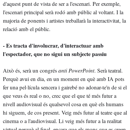
d'aquest punt de vista de ser a l'escenari. Per exemple,
l'escenari principal serà rodó amb públic al voltant. I la
majoria de ponents i artistes treballarà la interactivitat, la
relació amb el públic.
- Es tracta d'involucrar, d'interactuar amb
l'espectador, que no sigui un subjecte passiu
Això és, serà un congrés
anti PowerPoint
. Serà teatral.
Perquè avui en dia, en un moment en què amb IA pots
fer una pel·lícula sencera i gairebé no adonar-te'n de si el
que veus és real o no, crec que el que té més futur a
nivell audiovisual és qualsevol cosa en què els humans
hi siguem, de cos present. Veig més futur al teatre que al
cinema o a l'audiovisual. Li veig més futur a la realitat
virtual perquè al final, encara que els mons que es creen