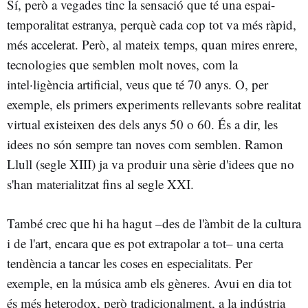
Sí, però a vegades tinc la sensació que té una espai-
temporalitat estranya, perquè cada cop tot va més ràpid,
més accelerat. Però, al mateix temps, quan mires enrere,
tecnologies que semblen molt noves, com la
intel·ligència artificial, veus que té 70 anys. O, per
exemple, els primers experiments rellevants sobre realitat
virtual existeixen des dels anys 50 o 60. És a dir, les
idees no són sempre tan noves com semblen. Ramon
Llull (segle XIII) ja va produir una sèrie d'idees que no
s'han materialitzat fins al segle XXI.
També crec que hi ha hagut –des de l'àmbit de la cultura
i de l'art, encara que es pot extrapolar a tot– una certa
tendència a tancar les coses en especialitats. Per
exemple, en la música amb els gèneres. Avui en dia tot
és més heterodox, però tradicionalment, a la indústria