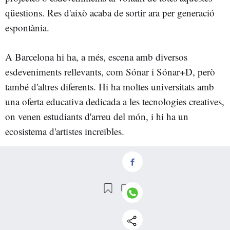
qüestions. Res d'això acaba de sortir ara per generació
espontània.
A Barcelona hi ha, a més, escena amb diversos
esdeveniments rellevants, com Sónar i Sónar+D, però
també d'altres diferents. Hi ha moltes universitats amb
una oferta educativa dedicada a les tecnologies creatives,
on venen estudiants d'arreu del món, i hi ha un
ecosistema d'artistes increïbles.
Per tant, crec que, de tota la gradació de formats que
existeixen d'art digital o d'art ciència i tecnologia, a
Barcelona hi ha una comunitat en què tots els graus
estan representats amb gent amb moltíssim talent i que
triomfa aquí i fora.