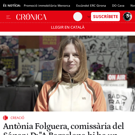
ÉS NOTÍCIA:
Promoció immobiliària Menorca
Escàndol ERC Girona
DO Cava
No
LLEGIR EN CATALÀ
Passa’t al mode estalvi
CREACIÓ
Antònia Folguera, comissària del