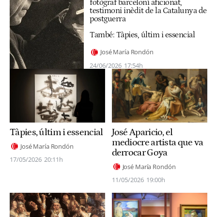
fotògraf barceloní aficionat,
testimoni inèdit de la Catalunya de
postguerra
També:
Tàpies, últim i essencial
José María Rondón
24/06/2026
17:54h
José Aparicio, el
Tàpies, últim i essencial
mediocre artista que va
José María Rondón
derrocar Goya
17/05/2026
20:11h
José María Rondón
11/05/2026
19:00h