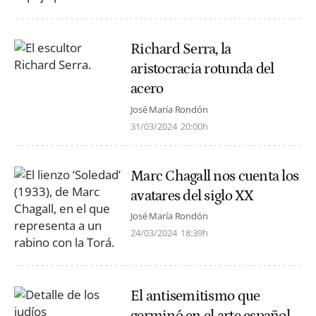
Richard Serra, la
aristocracia rotunda del
acero
José María Rondón
31/03/2024
20:00h
Marc Chagall nos cuenta los
avatares del siglo XX
José María Rondón
24/03/2024
18:39h
El antisemitismo que
germinó en el arte español