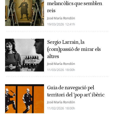
melancòlics que semblen
reis
José María Rondón
19/03/2026
12:41h
Sergio Larrain, la
(com)passió de mirar els
altres
José María Rondón
11/03/2026
18:00h
Guia de navegació pel
territori del ‘pop art’ ibèric
José María Rondón
11/02/2026
18:00h