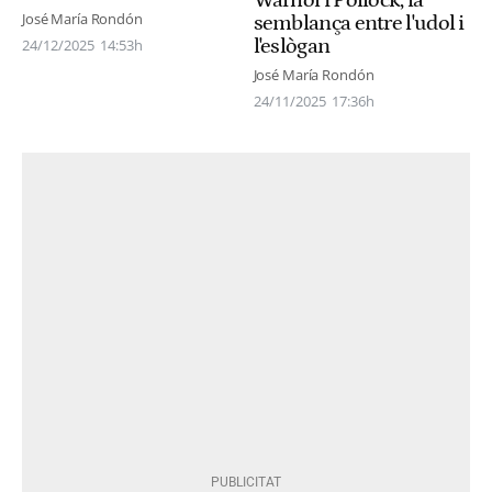
Warhol i Pollock, la
José María Rondón
semblança entre l'udol i
l'eslògan
24/12/2025
14:53h
José María Rondón
24/11/2025
17:36h