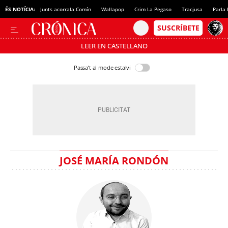
ÉS NOTÍCIA:
Junts acorrala Comín
Wallapop
Crim La Pegaso
Tracjusa
Parla 
LEER EN CASTELLANO
Passa’t al mode estalvi
JOSÉ MARÍA RONDÓN