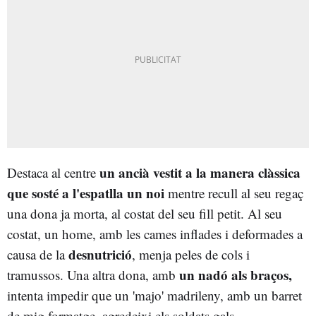
un ancià vestit a la manera clàssica
Destaca al centre
que sosté a l'espatlla un noi
mentre recull al seu regaç
una dona ja morta, al costat del seu fill petit. Al seu
costat, un home, amb les cames inflades i deformades a
desnutrició
causa de la
, menja peles de cols i
un nadó als braços,
tramussos. Una altra dona, amb
intenta impedir que un 'majo' madrileny, amb un barret
de mig formatge, agredeixi els soldats gals.