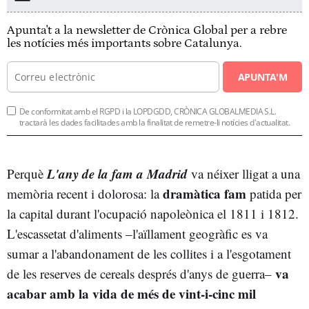
Apunta't a la newsletter de Crònica Global per a rebre
les notícies més importants sobre Catalunya.
APUNTA'M
De conformitat amb el RGPD i la LOPDGDD, CRÒNICA GLOBALMEDIA S.L.
tractarà les dades facilitades amb la finalitat de remetre-li notícies d'actualitat.
L'any de la fam a Madrid
Perquè
va néixer lligat a una
dramàtica fam
memòria recent i dolorosa: la
patida per
la capital durant l'ocupació napoleònica el 1811 i 1812.
L'escassetat d'aliments –l'aïllament geogràfic es va
sumar a l'abandonament de les collites i a l'esgotament
va
de les reserves de cereals després d'anys de guerra–
acabar amb la vida de més de vint-i-cinc mil