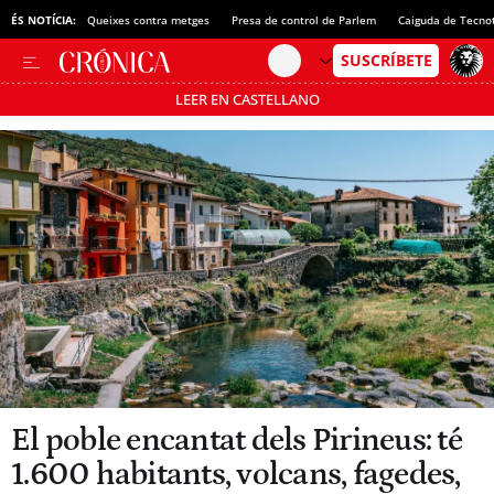
ÉS NOTÍCIA:
Queixes contra metges
Presa de control de Parlem
Caiguda de Tecno
LEER EN CASTELLANO
Passa’t al mode estalvi
El poble encantat dels Pirineus: té
1.600 habitants, volcans, fagedes,