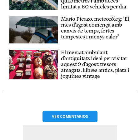
quilòmetres i amb accés
limitat a 60 vehicles per dia
Mario Picazo, meteoròleg: "El
mes d'agost comença amb
canvis de temps, fortes
tempestes i menys calor"
El mercat ambulant
d'antiguitats ideal per visitar
aquest 9 d'agost: tresors
amagats, llibres antics, plata i
joguines vintage
VER
COMENTARIOS