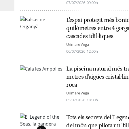
07/07/2026
09:00h
L'espai protegit més bonic
quilòmetres entre 4 gorgs 
cascades idíl·liques
Urimare Vega
06/07/2026
12:00h
La piscina natural més t
metres d’aigües cristal·lin
roca
Urimare Vega
05/07/2026
18:00h
Tots els secrets del 'Legen
del món que pilota un 'fil