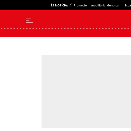
ÉS NOTÍCIA:
Promoció immobiliària Menorca
Escà