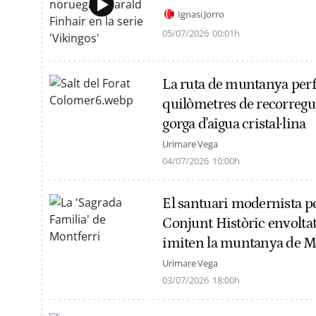
Ignasi Jorro
05/07/2026
00:01h
La ruta de muntanya perfec
quilòmetres de recorregu
gorga d'aigua cristal·lina
Urimare Vega
04/07/2026
10:00h
El santuari modernista perf
Conjunt Històric envoltat
imiten la muntanya de M
Urimare Vega
03/07/2026
18:00h