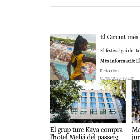
El Circuit més 
El festival gai de 
Més informació:
E
Redacción
05/08/2026
10:22h
Ma
El grup turc Kaya compra
jun
l'hotel Meliá del passeig