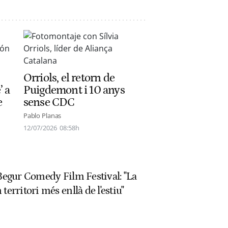
Orriols, el retorn de
’ a
Puigdemont i 10 anys
e
sense CDC
Pablo Planas
12/07/2026
08:58h
 Begur Comedy Film Festival: "La
territori més enllà de l'estiu"