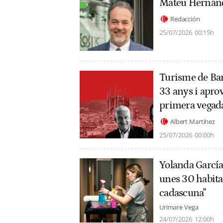
Mateu Hernán
Redacción
25/07/2026
00:15h
Turisme de Bar
33 anys i apro
primera vegad
Albert Martínez
25/07/2026
00:00h
Yolanda García 
unes 30 habitac
cadascuna"
Urimare Vega
24/07/2026
12:00h