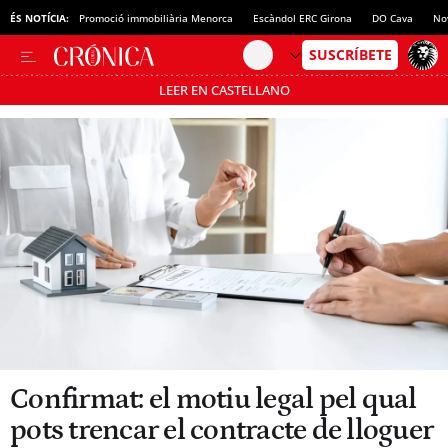
ÉS NOTÍCIA:
Promoció immobiliària Menorca
Escàndol ERC Girona
DO Cava
No
LEER EN CASTELLANO
Passa’t al mode estalvi
Confirmat: el motiu legal pel qual
pots trencar el contracte de lloguer