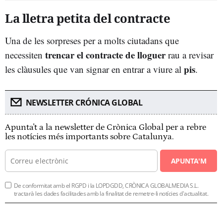
La lletra petita del contracte
Una de les sorpreses per a molts ciutadans que
trencar el contracte de lloguer
necessiten
rau a revisar
pis
les clàusules que van signar en entrar a viure al
.
NEWSLETTER CRÓNICA GLOBAL
Apunta't a la newsletter de Crònica Global per a rebre
les notícies més importants sobre Catalunya.
APUNTA'M
De conformitat amb el RGPD i la LOPDGDD, CRÒNICA GLOBALMEDIA S.L.
tractarà les dades facilitades amb la finalitat de remetre-li notícies d'actualitat.