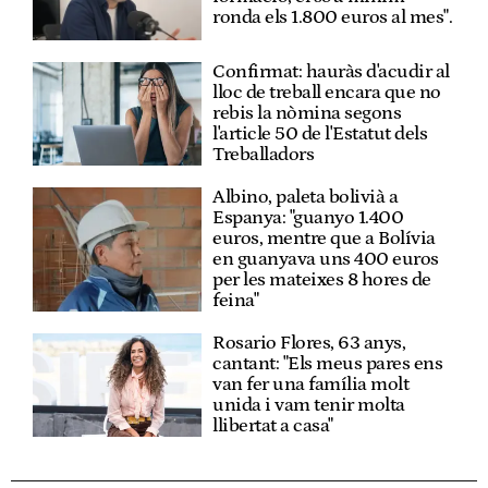
ronda els 1.800 euros al mes".
Confirmat: hauràs d'acudir al
lloc de treball encara que no
rebis la nòmina segons
l'article 50 de l'Estatut dels
Treballadors
Albino, paleta bolivià a
Espanya: "guanyo 1.400
euros, mentre que a Bolívia
en guanyava uns 400 euros
per les mateixes 8 hores de
feina"
Rosario Flores, 63 anys,
cantant: "Els meus pares ens
van fer una família molt
unida i vam tenir molta
llibertat a casa"