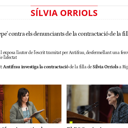
SÍLVIA ORRIOLS
pe' contra els denunciants de la contractació de la fill
ll exposa l'autor de l'escrit tramitat per Antifrau, desfermellant una f
 l'afectat
t:
Antifrau investiga la contractació
de la filla de
Sílvia Orriols
a Rip