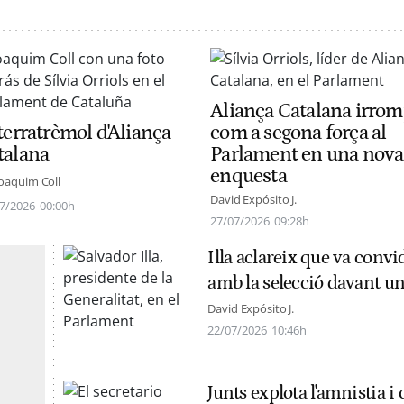
Aliança Catalana irro
terratrèmol d'Aliança
com a segona força al
talana
Parlament en una nova
enquesta
Joaquim Coll
David Expósito J.
7/2026
00:00h
27/07/2026
09:28h
Illa aclareix que va conv
amb la selecció davant un
David Expósito J.
22/07/2026
10:46h
Junts explota l'amnistia i 