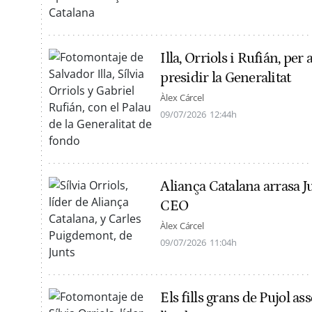
Illa, Orriols i Rufián, per 
presidir la Generalitat
Àlex Cárcel
09/07/2026
12:44h
Aliança Catalana arrasa Ju
CEO
Àlex Cárcel
09/07/2026
11:04h
Els fills grans de Pujol a