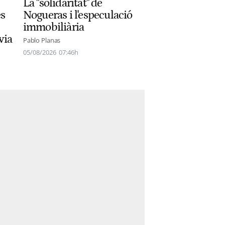
La "solidaritat" de
Nogueras i l'especulació
és
immobiliària
lvia
Pablo Planas
05/08/2026
07:46h