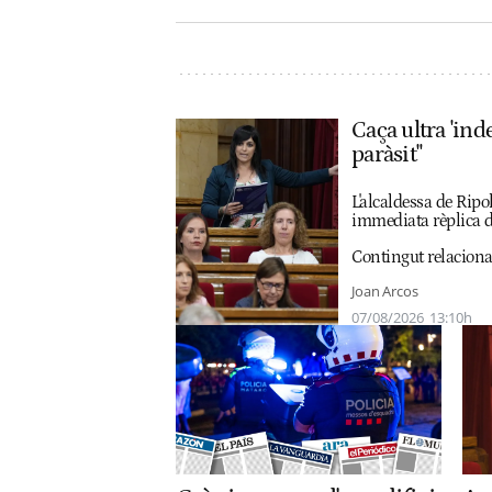
Caça ultra 'inde
paràsit"
L'alcaldessa de Ripo
immediata rèplica de
Contingut relaciona
Joan Arcos
07/08/2026
13:10h