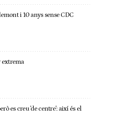
igdemont i 10 anys sense CDC
or extrema
ò es creu 'de centre': així és el