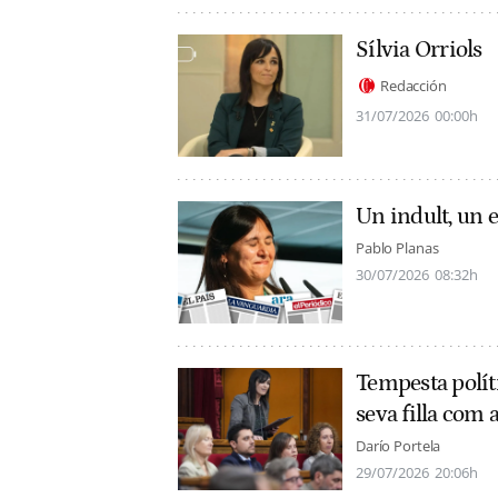
Sílvia Orriols
Redacción
31/07/2026
00:00h
Un indult, un e
Pablo Planas
30/07/2026
08:32h
Tempesta políti
seva filla com a
Darío Portela
29/07/2026
20:06h