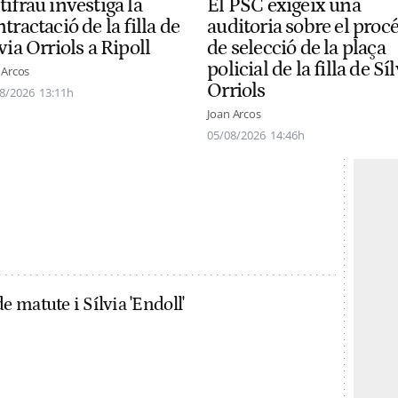
ifrau investiga la
El PSC exigeix una
tractació de la filla de
auditoria sobre el proc
via Orriols a Ripoll
de selecció de la plaça
policial de la filla de Sí
 Arcos
Orriols
8/2026
13:11h
Joan Arcos
05/08/2026
14:46h
 matute i Sílvia 'Endoll'