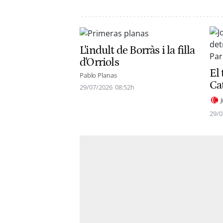
L'indult de Borràs i la filla
d'Orriols
El 
Pablo Planas
Ca
29/07/2026
08:52h
29/0