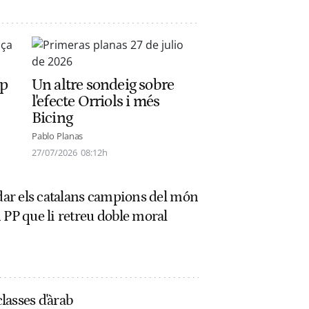
mp
Un altre sondeig sobre
l'efecte Orriols i més
Bicing
Pablo Planas
27/07/2026
08:12h
idar els catalans campions del món
 PP que li retreu doble moral
classes d'àrab