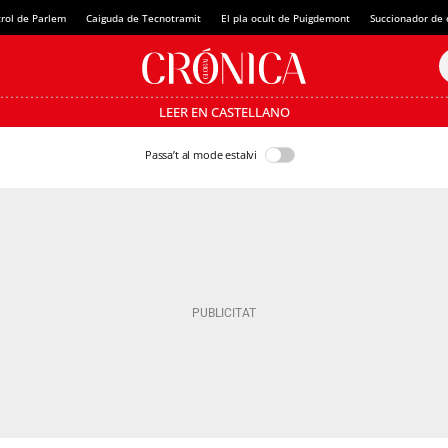
rol de Parlem
Caiguda de Tecnotramit
El pla ocult de Puigdemont
Succionador de c
LEER EN CASTELLANO
Passa’t al mode estalvi