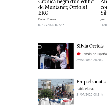
Crònica negra d'un edifici
Ant
de Muntaner, Orriols i
con
ERC
Síl
Pablo Planas
Joan
07/08/2026
07:51h
06/0
Sílvia Orriols
Ramón de España
02/08/2026
00:00h
Empadronats de
Pablo Planas
31/07/2026
08:21h