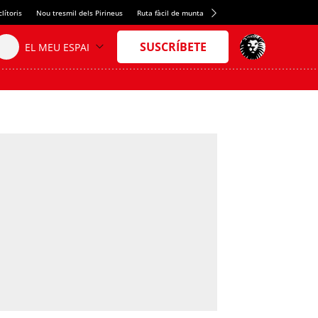
lítoris
Nou tresmil dels Pirineus
Ruta fàcil de muntanya
L'arròs més melós
Ciu