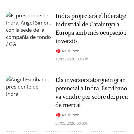
Indra projectarà el lideratge
industrial de Catalunya a
Europa amb més ocupació i
inversió
Raúl Pozo
10/05/2026
00:00h
Els inversors atorguen gran
potencial a Indra: Escribano
va vendre per sobre del preu
de mercat
Raúl Pozo
07/05/2026
00:00h