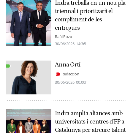
Indra treballa en un nou pla
triennal i prioritzarà el
compliment de les
entregues
Raúl Pozo
30/06/2026
14:36h
Anna Ortí
Redacción
30/06/2026
00:00h
Indra amplia aliances amb
universitats i centres d'FP a
Catalunya per atreure talent