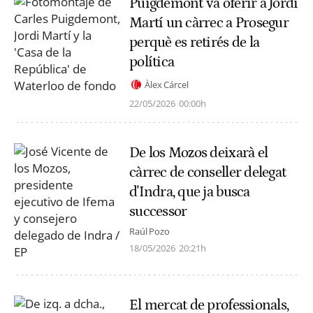
Puigdemont va oferir a Jordi
Martí un càrrec a Prosegur
perquè es retirés de la
política
Àlex Cárcel
22/05/2026
00:00h
De los Mozos deixarà el
càrrec de conseller delegat
d'Indra, que ja busca
successor
Raúl Pozo
18/05/2026
20:21h
El mercat de professionals,