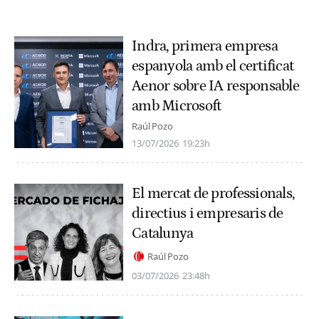
Indra, primera empresa
espanyola amb el certificat
Aenor sobre IA responsable
amb Microsoft
Raúl Pozo
13/07/2026
19:23h
El mercat de professionals,
directius i empresaris de
Catalunya
Raúl Pozo
03/07/2026
23:48h