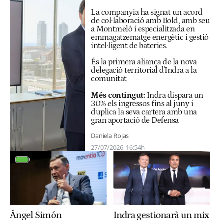
La companyia ha signat un acord
de col·laboració amb Bold, amb seu
a Montmeló i especialitzada en
emmagatzematge energètic i gestió
intel·ligent de bateries.
És la primera aliança de la nova
delegació territorial d'Indra a la
comunitat
Més contingut:
Indra dispara un
30% els ingressos fins al juny i
duplica la seva cartera amb una
gran aportació de Defensa
Daniela Rojas
27/07/2026
16:54h
Ángel Simón
Indra gestionarà un mix