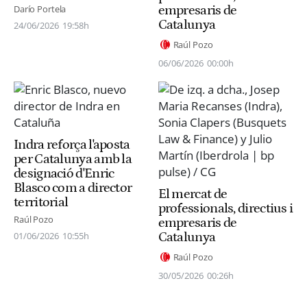
empresaris de
Darío Portela
Catalunya
24/06/2026
19:58h
Raúl Pozo
06/06/2026
00:00h
Indra reforça l'aposta
per Catalunya amb la
designació d'Enric
Blasco com a director
El mercat de
territorial
professionals, directius i
Raúl Pozo
empresaris de
Catalunya
01/06/2026
10:55h
Raúl Pozo
30/05/2026
00:26h