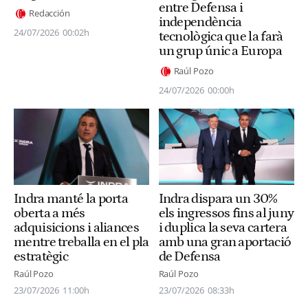
entre Defensa i
Redacción
independència
24/07/2026
00:02h
tecnològica que la farà
un grup únic a Europa
Raúl Pozo
24/07/2026
00:00h
Indra manté la porta
Indra dispara un 30%
oberta a més
els ingressos fins al juny
adquisicions i aliances
i duplica la seva cartera
mentre treballa en el pla
amb una gran aportació
estratègic
de Defensa
Raúl Pozo
Raúl Pozo
23/07/2026
11:00h
23/07/2026
08:33h