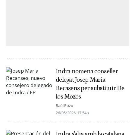
Indra nomena conseller
delegat Josep Maria
Recasens per substituir De
los Mozos
Raúl Pozo
26/05/2026
17:54h
Indra s'alia amb la catalana