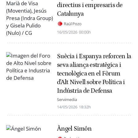
directius i empresaris de
Catalunya
Raúl Pozo
16/05/2026
00:00h
Suècia i Espanya reforcen la
seva aliança estratègica i
tecnològica en el Fòrum
d'Alt Nivell sobre Política i
Indústria de Defensa
Servimedia
14/05/2026
18:32h
Àngel Simón