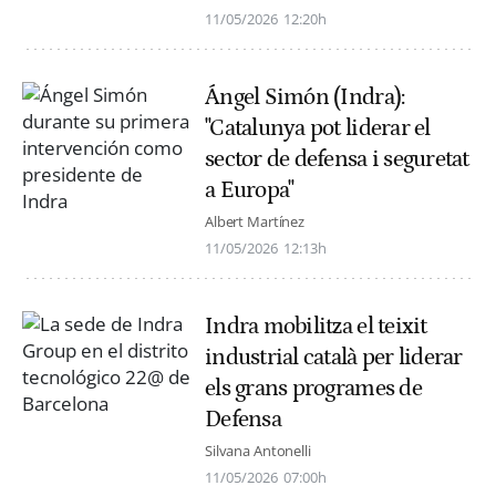
11/05/2026
12:20h
Ángel Simón (Indra):
"Catalunya pot liderar el
sector de defensa i seguretat
a Europa"
Albert Martínez
11/05/2026
12:13h
Indra mobilitza el teixit
industrial català per liderar
els grans programes de
Defensa
Silvana Antonelli
11/05/2026
07:00h