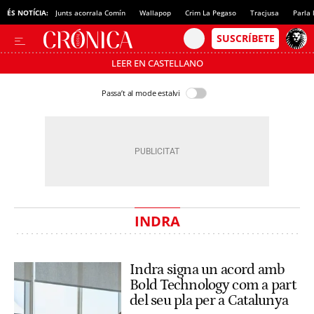
ÉS NOTÍCIA:
Junts acorrala Comín
Wallapop
Crim La Pegaso
Tracjusa
Parla 
LEER EN CASTELLANO
Passa’t al mode estalvi
INDRA
Indra signa un acord amb
Bold Technology com a part
del seu pla per a Catalunya