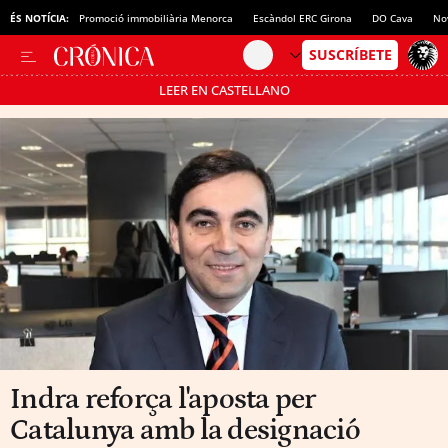
ÉS NOTÍCIA:
Promoció immobiliària Menorca
Escàndol ERC Girona
DO Cava
No
LEER EN CASTELLANO
Passa’t al mode estalvi
Indra reforça l'aposta per
Catalunya amb la designació