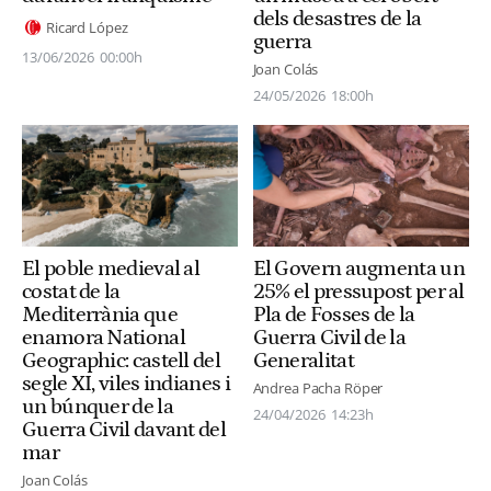
dels desastres de la
Ricard López
guerra
13/06/2026
00:00h
Joan Colás
24/05/2026
18:00h
El poble medieval al
El Govern augmenta un
costat de la
25% el pressupost per al
Mediterrània que
Pla de Fosses de la
enamora National
Guerra Civil de la
Geographic: castell del
Generalitat
segle XI, viles indianes i
Andrea Pacha Röper
un búnquer de la
24/04/2026
14:23h
Guerra Civil davant del
mar
Joan Colás