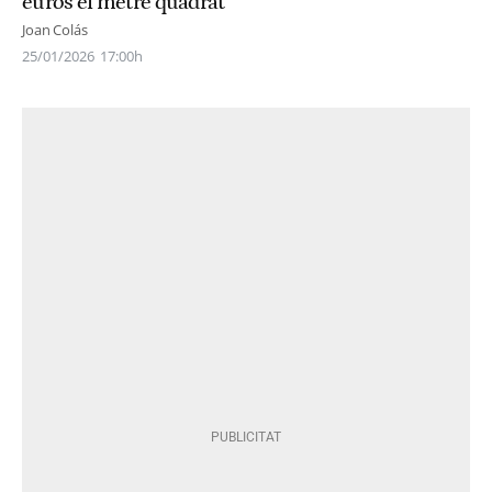
euros el metre quadrat
Joan Colás
25/01/2026
17:00h