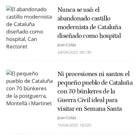
Nunca se usó: el
abandonado castillo
modernista de Cataluña
diseñado como hospital
Joan Colás
24/04/2025
09:13h
Ni procesiones ni santos: el
pequeño pueblo de Cataluña
con 70 búnkeres de la
Guerra Civil ideal para
visitar en Semana Santa
Joan Colás
15/04/2025
18:02h