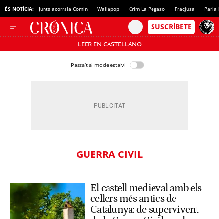
ÉS NOTÍCIA:
Junts acorrala Comín
Wallapop
Crim La Pegaso
Tracjusa
Parla 
LEER EN CASTELLANO
Passa’t al mode estalvi
GUERRA CIVIL
El castell medieval amb els
cellers més antics de
Catalunya: de supervivent