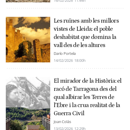
16/02/2026
11:44h
Les ruïnes amb les millors
vistes de Lleida: el poble
deshabitat que domina la
vall des de les altures
Darío Portela
14/02/2026
18:00h
El mirador de la Història: el
racó de Tarragona des del
qual albirar les Terres de
l’Ebre i la crua realitat de la
Guerra Civil
Joan Colás
13/02/2026
12:29h