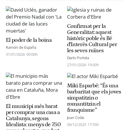
Confirmat per la
Generalitat: aquest
històric poble és Bé
El poder de la boina
d'Interès Cultural per
Ramón de España
les seves ruïnes
31/01/2026
00:00h
Darío Portela
27/01/2026
19:00h
Miki Esparbé: “És una
barbaritat que els joves
simpatitzin o
romantitzin el
El municipi més barat
franquisme”
per comprar una casa a
Joan Colás
Catalunya, segons
Idealista: menys de 750
09/12/2025
17:55h