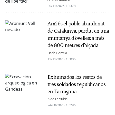
20/11/2025
12:37h
Així és el poble abandonat
de Catalunya, perdut en una
muntanya d’ovelles: a més
de 800 metres d’alçada
Darío Portela
13/11/2025
13:00h
Exhumados los restos de
tres soldados republicanos
en Tarragona
Aida Torrubia
24/08/2025
15:29h