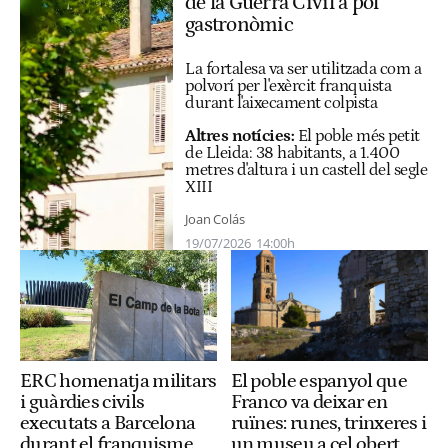
de la Guerra Civil a pol
gastronòmic
La fortalesa va ser utilitzada com a
polvorí per l'exèrcit franquista
durant l'aixecament colpista
Altres notícies:
El poble més petit
de Lleida: 38 habitants, a 1.400
metres d'altura i un castell del segle
XIII
Joan Colás
19/07/2026
14:00h
El poble espanyol que
ERC homenatja militars
Franco va deixar en
i guàrdies civils
ruïnes: runes, trinxeres i
executats a Barcelona
un museu a cel obert
durant el franquisme