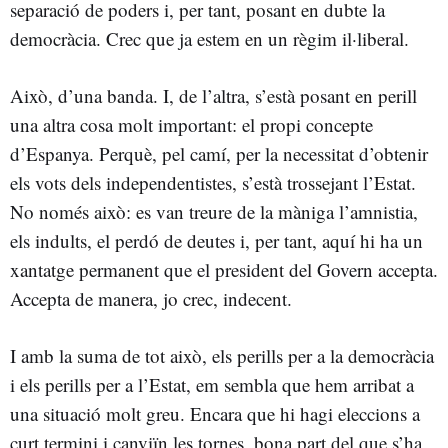
separació de poders i, per tant, posant en dubte la
democràcia. Crec que ja estem en un règim il·liberal.
Això, d’una banda. I, de l’altra, s’està posant en perill
una altra cosa molt important: el propi concepte
d’Espanya. Perquè, pel camí, per la necessitat d’obtenir
els vots dels independentistes, s’està trossejant l’Estat.
No només això: es van treure de la màniga l’amnistia,
els indults, el perdó de deutes i, per tant, aquí hi ha un
xantatge permanent que el president del Govern accepta.
Accepta de manera, jo crec, indecent.
I amb la suma de tot això, els perills per a la democràcia
i els perills per a l’Estat, em sembla que hem arribat a
una situació molt greu. Encara que hi hagi eleccions a
curt termini i canviïn les tornes, bona part del que s’ha