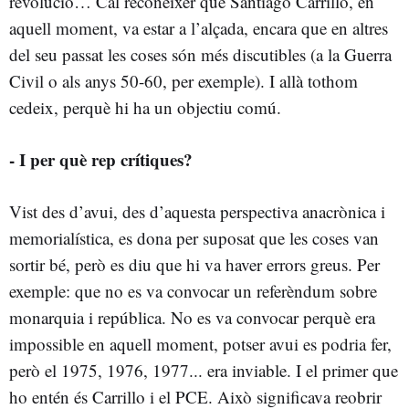
revolució… Cal reconèixer que Santiago Carrillo, en
aquell moment, va estar a l’alçada, encara que en altres
del seu passat les coses són més discutibles (a la Guerra
Civil o als anys 50-60, per exemple). I allà tothom
cedeix, perquè hi ha un objectiu comú.
- I per què rep crítiques?
Vist des d’avui, des d’aquesta perspectiva anacrònica i
memorialística, es dona per suposat que les coses van
sortir bé, però es diu que hi va haver errors greus. Per
exemple: que no es va convocar un referèndum sobre
monarquia i república. No es va convocar perquè era
impossible en aquell moment, potser avui es podria fer,
però el 1975, 1976, 1977... era inviable. I el primer que
ho entén és Carrillo i el PCE. Això significava reobrir