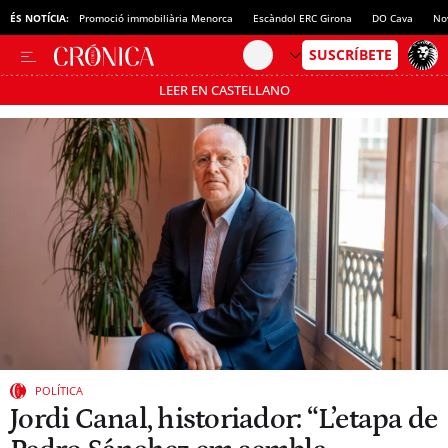
ÉS NOTÍCIA:
Promoció immobiliària Menorca
Escàndol ERC Girona
DO Cava
No
LEER EN CASTELLANO
Passa’t al mode estalvi
POLÍTICA
Jordi Canal, historiador: “L’etapa de