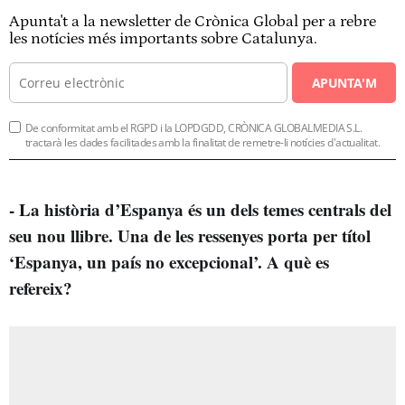
Apunta't a la newsletter de Crònica Global per a rebre
les notícies més importants sobre Catalunya.
APUNTA'M
De conformitat amb el RGPD i la LOPDGDD, CRÒNICA GLOBALMEDIA S.L.
tractarà les dades facilitades amb la finalitat de remetre-li notícies d'actualitat.
- La història d’Espanya és un dels temes centrals del
seu nou llibre. Una de les ressenyes porta per títol
‘Espanya, un país no excepcional’. A què es
refereix?