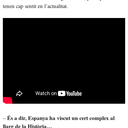
tenen cap sentit en l’actualitat.
És a dir, Espanya ha viscut un cert complex al
–
llarg de la Història…