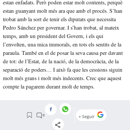
estan enfadats. Però poden estar molt contents, perquè
estan guanyant molt més ara que amb el procés. S’han
trobat amb la sort de tenir els diputats que necessita
Pedro Sánchez per governar. I s’han trobat, al mateix
temps, amb un president del Govern, i els qui
l’envolten, una mica immorals, en tots els sentits de la
paraula. També en el de posar la seva causa per davant
de tot: de l’Estat, de la nació, de la democràcia, de la
separació de poders… I això fa que les cessions siguin
molt més grans i molt més indecents. Crec que aquest
compte la pagarem durant molt de temps.
- Hi ha hagut massa connivència de l’esquerra amb
els nacionalismes?
Diu Félix Ovejero en el seu darrer llibre que pensar que