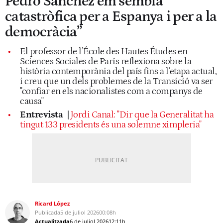
Pedro Sánchez em sembla
catastròfica per a Espanya i per a la
democràcia”
El professor de l’École des Hautes Études en
Sciences Sociales de París reflexiona sobre la
història contemporània del país fins a l’etapa actual,
i creu que un dels problemes de la Transició va ser
"confiar en els nacionalistes com a companys de
causa"
Entrevista
|
Jordi Canal: "Dir que la Generalitat ha
tingut 133 presidents és una solemne ximpleria"
Ricard López
Publicada
5 de juliol 2026
00:08h
Actualitzada
6 de juliol 2026
12:11h