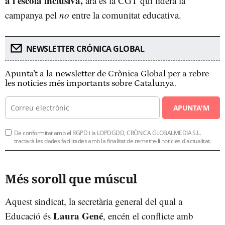
a l'escola inclusiva,
ara és la CGT qui lidera la
campanya pel
no
entre la comunitat educativa.
NEWSLETTER CRÓNICA GLOBAL
Apunta't a la newsletter de Crònica Global per a rebre
les notícies més importants sobre Catalunya.
APUNTA'M
De conformitat amb el RGPD i la LOPDGDD, CRÒNICA GLOBALMEDIA S.L.
tractarà les dades facilitades amb la finalitat de remetre-li notícies d'actualitat.
Més soroll que múscul
Aquest sindicat, la secretària general del qual a
Laura Gené
Educació és
, encén el conflicte amb