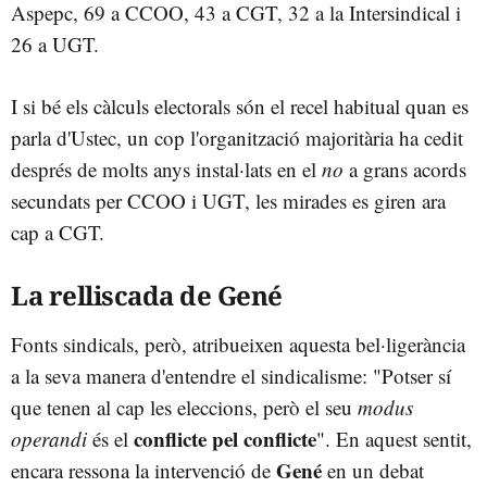
Aspepc, 69 a CCOO, 43 a CGT, 32 a la Intersindical i
26 a UGT.
I si bé els càlculs electorals són el recel habitual quan es
parla d'Ustec, un cop l'organització majoritària ha cedit
després de molts anys instal·lats en el
no
a grans acords
secundats per CCOO i UGT, les mirades es giren ara
cap a CGT.
La relliscada de Gené
Fonts sindicals, però, atribueixen aquesta bel·ligerància
a la seva manera d'entendre el sindicalisme: "Potser sí
que tenen al cap les eleccions, però el seu
modus
conflicte pel conflicte
operandi
és el
". En aquest sentit,
Gené
encara ressona la intervenció de
en un debat