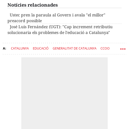
Notícies relacionades
Ustec pren la paraula al Govern i avala "el millor"
preacord possible
José Luis Fernández (UGT): "Cap increment retributiu
solucionaria els problemes de l'educació a Catalunya"
CATALUNYA
EDUCACIÓ
GENERALITAT DE CATALUNYA
CCOO
UGT
GOVERN
ESCOLES PÚBLIQUES
ESTHER NIUBÓ