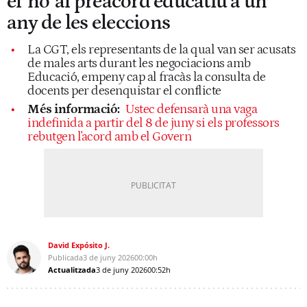
el 'no' al preacord educatiu a un
any de les eleccions
La CGT, els representants de la qual van ser acusats
de males arts durant les negociacions amb
Educació, empeny cap al fracàs la consulta de
docents per desenquistar el conflicte
Més informació:
Ustec defensarà una vaga
indefinida a partir del 8 de juny si els professors
rebutgen l'acord amb el Govern
David Expósito J.
Publicada
3 de juny 2026
00:00h
Actualitzada
3 de juny 2026
00:52h