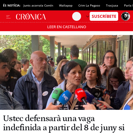
ÉS NOTÍCIA:
Junts acorrala Comín
Wallapop
Crim La Pegaso
Tracjusa
Parla 
LEER EN CASTELLANO
Passa’t al mode estalvi
Ustec defensarà una vaga
indefinida a partir del 8 de juny si