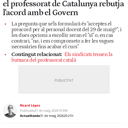
el professorat de Catalunya rebutja
l'acord amb el Govern
La pregunta que se'ls formularà és "acceptes el
preacord per al personal docent del 29 de maig?", i
les dues opcions a escollir seran el "sí" o, en cas
contrari, "no, i em comprometo a fer les vagues
necessàries fins acabar el curs"
Contingut relacionat:
Els sindicats tensen la
butxaca del professorat català
Ricard López
Publicada
31 de maig 2026
19:59h
Actualitzada
31 de maig 2026
20:21h