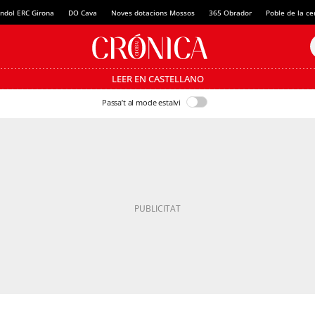
ndol ERC Girona
DO Cava
Noves dotacions Mossos
365 Obrador
Poble de la c
LEER EN CASTELLANO
Passa’t al mode estalvi