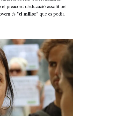
 el preacord d'educació assolit pel
el millor
overn és "
" que es podia