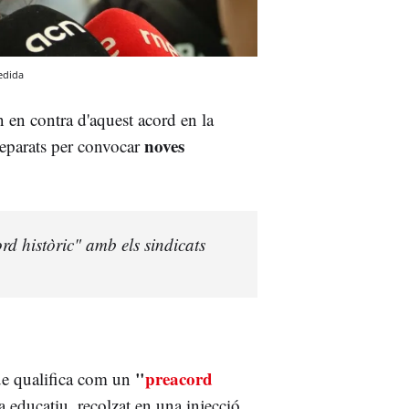
edida
n en contra d'aquest acord en la
noves
reparats per convocar
rd històric" amb els sindicats
"
preacord
que qualifica com un
a educatiu, recolzat en una injecció