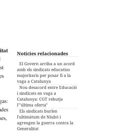
itat
Notícies relacionades
l
El Govern arriba a un acord
st
amb els sindicats educatius
es
majoritaris per posar fi a la
vaga a Catalunya
Nou desacord entre Educació
i sindicats en vaga a
Catalunya: CGT rebutja
gas:
l'"última oferta"
ades
Els sindicats burlen
ses,
l'ultimàtum de Niubó i
agreugen la guerra contra la
Generalitat