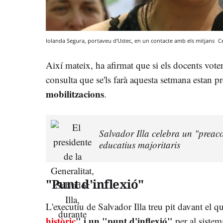
Iolanda Segura, portaveu d'Ustec, en un contacte amb els mitjans
C
Així mateix, ha afirmat que si els docents vote
consulta que se'ls farà aquesta setmana estan p
mobilitzacions
.
Salvador Illa celebra un "preaco
educatius majoritaris
"Punt d'inflexió"
L'executiu de Salvador Illa treu pit davant el 
històric
" i un "punt d'inflexió"
per al sistem