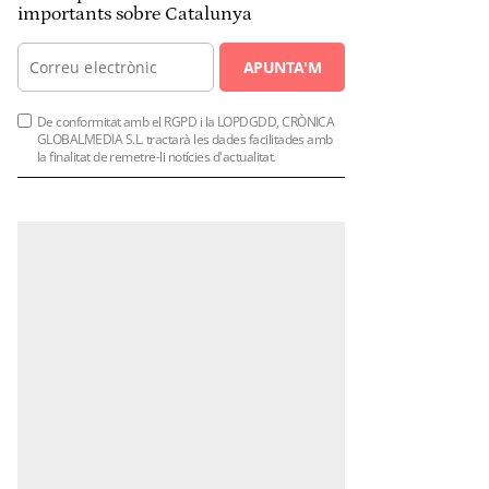
importants sobre Catalunya
APUNTA'M
De conformitat amb el RGPD i la LOPDGDD, CRÒNICA
GLOBALMEDIA S.L. tractarà les dades facilitades amb
la finalitat de remetre-li notícies d'actualitat.