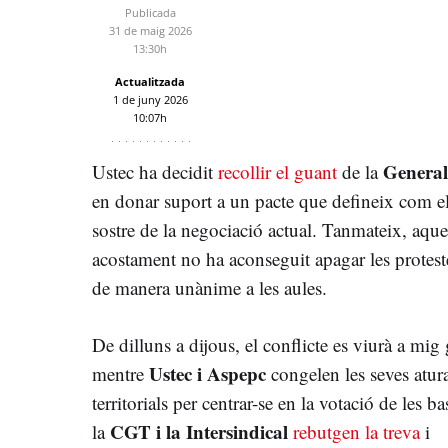
Publicada
31 de maig 2026
13:30h
Actualitzada
1 de juny 2026
10:07h
General
Ustec ha decidit
recollir el guant
de la
en donar suport a un pacte que defineix com e
sostre de la negociació actual. Tanmateix, aque
acostament no ha aconseguit apagar les protest
de manera unànime a les aules.
De dilluns a dijous, el conflicte es viurà a mig 
Ustec i Aspepc
mentre
congelen les seves atur
territorials per centrar-se en la votació de les ba
CGT i la Intersindical
la
rebutgen la treva
i