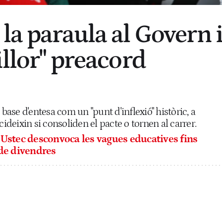
la paraula al Govern 
illor" preacord
 base d'entesa com un "punt d'inflexió" històric, a
cideixin si consoliden el pacte o tornen al carrer.
Ustec desconvoca les vagues educatives fins
 de divendres