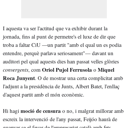
I aquesta va ser l'actitud que va exhibir durant la
jornada, fins al punt de permetre's el luxe de dir que
troba a faltar CiU —un partit "amb el qual un es podia
entendre, perquè parlava seriosament"— davant un
auditori pel qual aquests dies han passat velles glòries
Oriol Pujol Ferrusola
Miquel
convergents
, com
o
Roca Junyent
. O de mostrar una certa complicitat amb
l'adjunt a la presidència de Junts, Albert Batet, l'enllaç
d'aquest partit amb el món econòmic.
moció de censura
Hi hagi
o no, i malgrat millorar amb
escreix la intervenció de l'any passat, Feijóo haurà de
guanyar-se el favor de l'empresariat català amb fets,