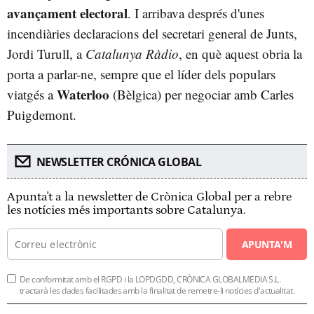
avançament electoral
. I arribava després d'unes
incendiàries declaracions del secretari general de Junts,
Jordi Turull, a
Catalunya Ràdio
, en què aquest obria la
porta a parlar-ne, sempre que el líder dels populars
Waterloo
viatgés a
(Bèlgica) per negociar amb Carles
Puigdemont.
NEWSLETTER CRÓNICA GLOBAL
Apunta't a la newsletter de Crònica Global per a rebre
les notícies més importants sobre Catalunya.
APUNTA'M
De conformitat amb el RGPD i la LOPDGDD, CRÒNICA GLOBALMEDIA S.L.
tractarà les dades facilitades amb la finalitat de remetre-li notícies d'actualitat.