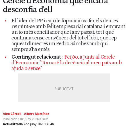
Cercle d'Economia que encara
desconfia d'ell
El líder del PP i cap de l'oposició va fer els deures
reunint-se amb l'elit empresarial catalana i emprant
un to més conciliador que l'any passat, tot i que
continua sense convèncer del tot el lobi, que rep
aquest dimecres un Pedro Sánchez amb qui
sempre s'ha entès
Contingut relacionat
:
Feijóo, a Junts al Cercle
d’Economia: "Tornaré la decència al meu país amb
ajuda o sense"
Àlex Cárcel
Albert Martínez
Publicada
3 de juny 2026
00:00h
Actualitzada
3 de juny 2026
13:04h