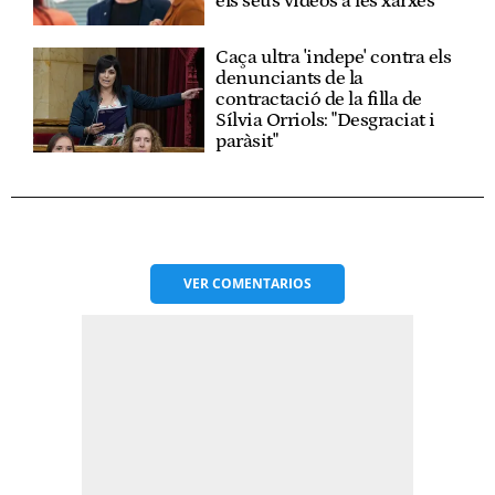
els seus vídeos a les xarxes
Caça ultra 'indepe' contra els
denunciants de la
contractació de la filla de
Sílvia Orriols: "Desgraciat i
paràsit"
VER
COMENTARIOS