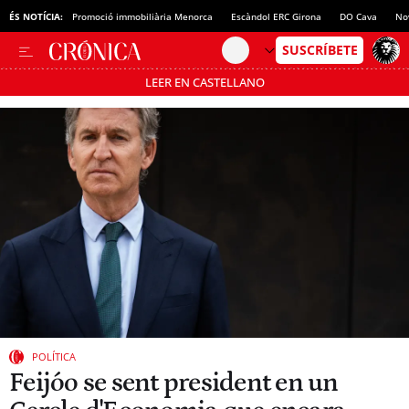
ÉS NOTÍCIA:
Promoció immobiliària Menorca
Escàndol ERC Girona
DO Cava
No
LEER EN CASTELLANO
Passa’t al mode estalvi
POLÍTICA
Feijóo se sent president en un