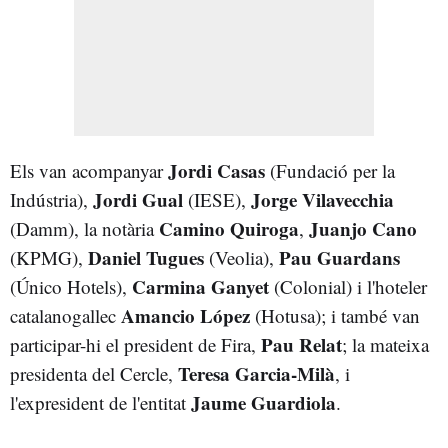
Jordi Casas
Els van acompanyar
(Fundació per la
Jordi Gual
Jorge Vilavecchia
Indústria),
(IESE),
Camino Quiroga
Juanjo Cano
(Damm), la notària
,
Daniel Tugues
Pau Guardans
(KPMG),
(Veolia),
Carmina Ganyet
(Único Hotels),
(Colonial) i l'hoteler
Amancio López
catalanogallec
(Hotusa); i també van
Pau Relat
participar-hi el president de Fira,
; la mateixa
Teresa Garcia-Milà
presidenta del Cercle,
, i
Jaume
Guardiola
l'expresident de l'entitat
.