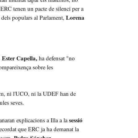
ERC tenen un pacte de silenci per a
Lorena
a dels populars al Parlament,
Ester Capella,
,
ha defensat "no
compareixença sobre les
rem, ni l'UCO, ni la UDEF han de
ules seves.
sessió
naran explicacions a Illa a la
recordat que ERC ja ha demanat la
Pedro Sánchez.
overn,