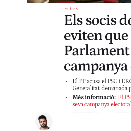
POLÍTICA
Els socis d
eviten que
Parlament 
campanya 
El PP acusa el PSC i ERC
Generalitat, demanada p
Més informació:
El PS
seva campanya electora