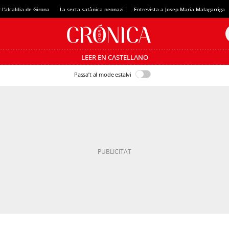
 l'alcaldia de Girona
La secta satànica neonazi
Entrevista a Josep Maria Malagarriga
LEER EN CASTELLANO
Passa’t al mode estalvi