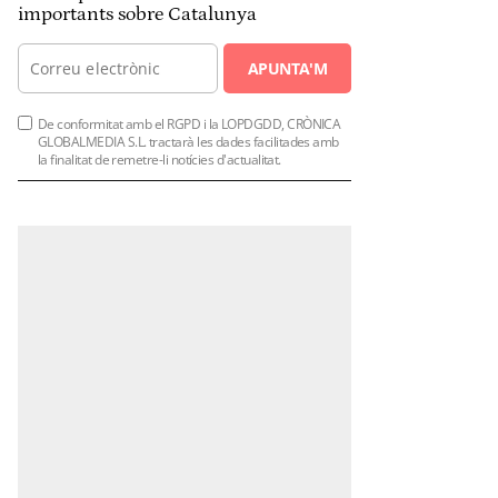
importants sobre Catalunya
APUNTA'M
De conformitat amb el RGPD i la LOPDGDD, CRÒNICA
GLOBALMEDIA S.L. tractarà les dades facilitades amb
la finalitat de remetre-li notícies d'actualitat.