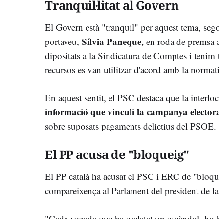
Tranquil·litat al Govern
El Govern està "tranquil" per aquest tema, segon
Sílvia Paneque,
portaveu,
en roda de premsa 
dipositats a la Sindicatura de Comptes i tenim t
recursos es van utilitzar d'acord amb la normativ
En aquest sentit, el PSC destaca que la interloc
informació que vinculi la campanya elector
sobre suposats pagaments delictius del PSOE.
El PP acusa de "bloqueig"
El PP català ha acusat el PSC i ERC de "bloque
compareixença al Parlament del president de la
"Cada vegada que ha esclatat un escàndol, ho h