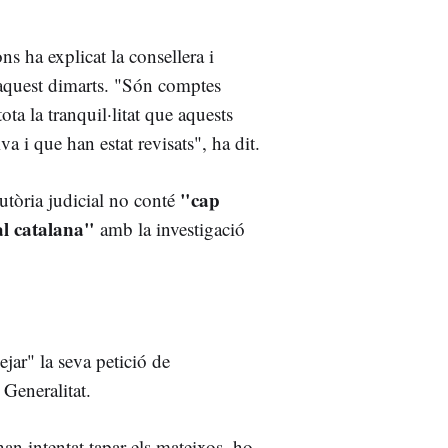
s ha explicat la consellera i
aquest dimarts. "Són comptes
ota la tranquil·litat que aquests
a i que han estat revisats", ha dit.
"cap
utòria judicial no conté
al catalana"
amb la investigació
jar" la seva petició de
 Generalitat.
an intentat tapar els mateixos, ho