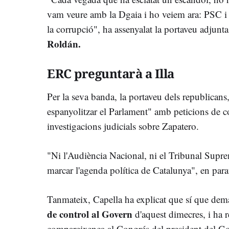
vam veure amb la Dgaia i ho veiem ara: PSC i 
la corrupció", ha assenyalat la portaveu adjunt
Roldán.
ERC preguntarà a Illa
Per la seva banda, la portaveu dels republicans
espanyolitzar el Parlament" amb peticions de 
investigacions judicials sobre Zapatero.
"Ni l'Audiència Nacional, ni el Tribunal Sup
marcar l'agenda política de Catalunya", en para
Tanmateix, Capella ha explicat que sí que dema
de control al Govern
d'aquest dimecres, i ha 
compareixença al Congrés del president del G