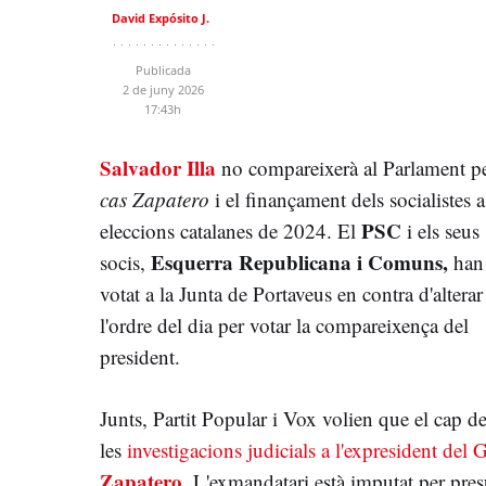
David Expósito J.
Publicada
2 de juny 2026
17:43h
Salvador Illa
no compareixerà al Parlament p
cas Zapatero
i el finançament dels socialistes a
PSC
eleccions catalanes de 2024. El
i els seus
Esquerra Republicana i Comuns,
socis,
han
votat a la Junta de Portaveus en contra d'alterar
l'ordre del dia per votar la compareixença del
president.
Junts, Partit Popular i Vox volien que el cap 
les
investigacions judicials a l'expresident del
Zapatero
. L'exmandatari està imputat per presu