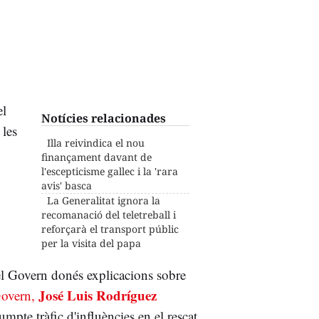
el
Notícies relacionades
 les
Illa reivindica el nou
finançament davant de
l'escepticisme gallec i la 'rara
avis' basca
La Generalitat ignora la
recomanació del teletreball i
reforçarà el transport públic
per la visita del papa
del Govern donés explicacions sobre
José Luis Rodríguez
 Govern,
mpte tràfic d'influències en el rescat