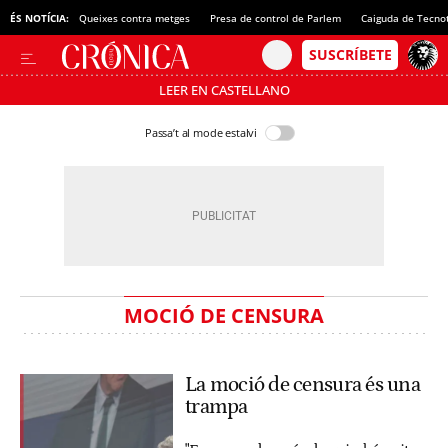
ÉS NOTÍCIA:
Queixes contra metges
Presa de control de Parlem
Caiguda de Tecno
LEER EN CASTELLANO
Passa’t al mode estalvi
MOCIÓ DE CENSURA
La moció de censura és una
trampa