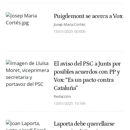
Puigdemont se acerca a Vox
Josep Maria Cortés
15/01/2025
00:00h
El aviso del PSC a Junts por
posibles acuerdos con PP y
Vox: “Es un pacto contra
Cataluña”
Redacción
13/01/2025
15:16h
Laporta debe querellarse