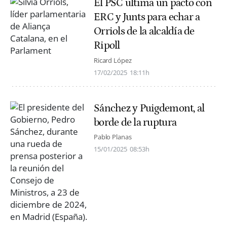
El PSC ultima un pacto con
ERC y Junts para echar a
Orriols de la alcaldía de
Ripoll
Ricard López
17/02/2025
18:11h
Sánchez y Puigdemont, al
borde de la ruptura
Pablo Planas
15/01/2025
08:53h