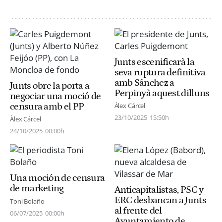
Junts escenificarà la
seva ruptura definitiva
amb Sánchez a
Junts obre la porta a
Perpinyà aquest dilluns
negociar una moció de
censura amb el PP
Àlex Cárcel
23/10/2025
15:50h
Àlex Cárcel
24/10/2025
00:00h
Una moción de censura
de marketing
Anticapitalistas, PSC y
ERC desbancan a Junts
Toni Bolaño
al frente del
06/07/2025
00:00h
Ayuntamiento de