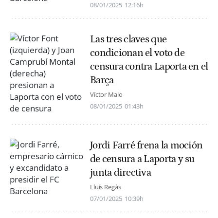
08/01/2025
12:16h
Las tres claves que
condicionan el voto de
censura contra Laporta en el
Barça
Víctor Malo
08/01/2025
01:43h
Jordi Farré frena la moción
de censura a Laporta y su
junta directiva
Lluís Regàs
07/01/2025
10:39h