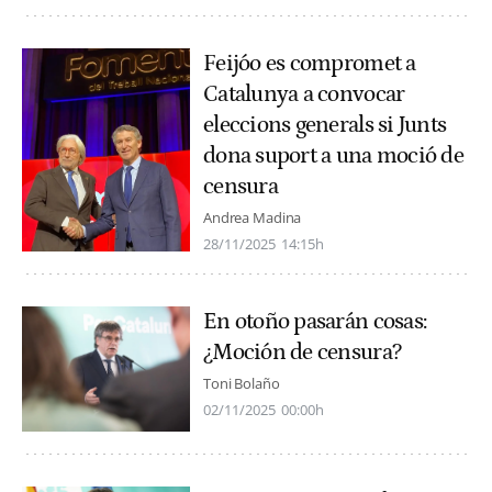
Feijóo es compromet a
Catalunya a convocar
eleccions generals si Junts
dona suport a una moció de
censura
Andrea Madina
28/11/2025
14:15h
En otoño pasarán cosas:
¿Moción de censura?
Toni Bolaño
02/11/2025
00:00h