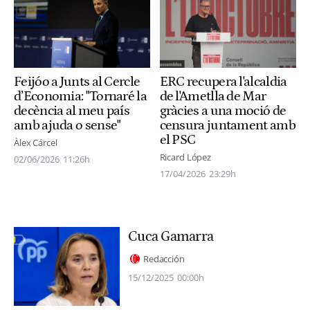
Feijóo a Junts al Cercle
ERC recupera l'alcaldia
d’Economia: "Tornaré la
de l'Ametlla de Mar
decència al meu país
gràcies a una moció de
amb ajuda o sense"
censura juntament amb
el PSC
Àlex Cárcel
Ricard López
02/06/2026
11:26h
17/04/2026
23:29h
Cuca Gamarra
Redacción
15/12/2025
00:00h