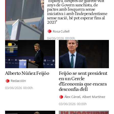
"Espanya, després de gairebé vuit
anys de Govern sanchista, de
pactes amb l'esquerra sense
iniciativa i amb l'independentisme
sense nació, bé pot esperar fins al
2027"
Rosa Cullell
04/06/2026
00:00h
Alberto Núñez Feijóo
Feijóo se sent president
en un Cercle
Redacción
d'Economia que encara
03/06/2026
00:00h
desconfia d'ell
Àlex Cárcel
Albert Martínez
03/06/2026
00:00h