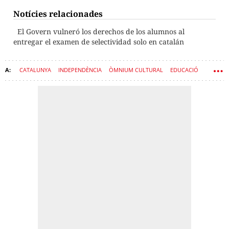
Notícies relacionades
El Govern vulneró los derechos de los alumnos al
entregar el examen de selectividad solo en catalán
CATALUNYA
INDEPENDÈNCIA
ÒMNIUM CULTURAL
EDUCACIÓ
BILINGÜISME
NACIONALISME
LLENGUA CATALANA
LLENGUA CASTELLANA
NENS
PROCÉS
FILLS
CONSORCI D'EDUCACIÓ DE BARCELONA