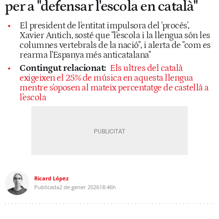
per a "defensar l'escola en català"
El president de l'entitat impulsora del 'procés',
Xavier Antich, sosté que "l'escola i la llengua són les
columnes vertebrals de la nació", i alerta de "com es
rearma l'Espanya més anticatalana"
Contingut relacionat:
Els ultres del català
exigeixen el 25% de música en aquesta llengua
mentre s'oposen al mateix percentatge de castellà a
l'escola
Ricard López
Publicada
2 de gener 2026
18:46h