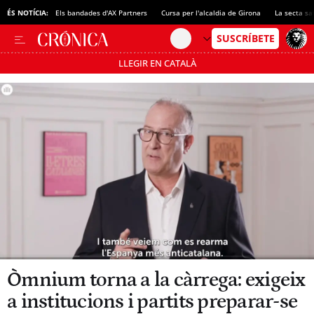
ÉS NOTÍCIA:
Els bandades d'AX Partners
Cursa per l'alcaldia de Girona
La secta sa
LLEGIR EN CATALÀ
Passa’t al mode estalvi
Òmnium torna a la càrrega: exigeix
a institucions i partits preparar-se