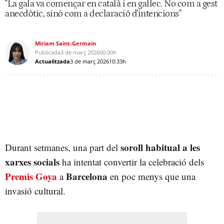
"La gala va començar en català i en gallec. No com a gest
anecdòtic, sinó com a declaració d'intencions"
Miriam Saint-Germain
Publicada
3 de març 2026
00:00h
Actualitzada
3 de març 2026
10:33h
soroll habitual a les
Durant setmanes, una part del
xarxes socials
ha intentat convertir la celebració dels
Premis Goya
Barcelona
a
en poc menys que una
invasió cultural.