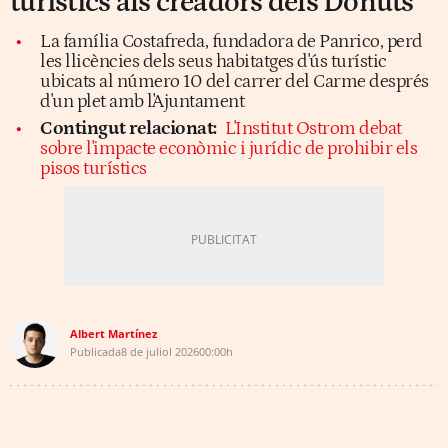
turístics als creadors dels Donuts
La família Costafreda, fundadora de Panrico, perd
les llicències dels seus habitatges d'ús turístic
ubicats al número 10 del carrer del Carme després
d'un plet amb l'Ajuntament
Contingut relacionat:
L'Institut Ostrom debat
sobre l'impacte econòmic i jurídic de prohibir els
pisos turístics
Albert Martínez
Publicada
8 de juliol 2026
00:00h