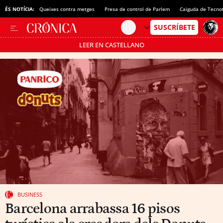
ÉS NOTÍCIA:
Queixes contra metges
Presa de control de Parlem
Caiguda de Tecno
LEER EN CASTELLANO
Passa’t al mode estalvi
BUSINESS
Barcelona arrabassa 16 pisos