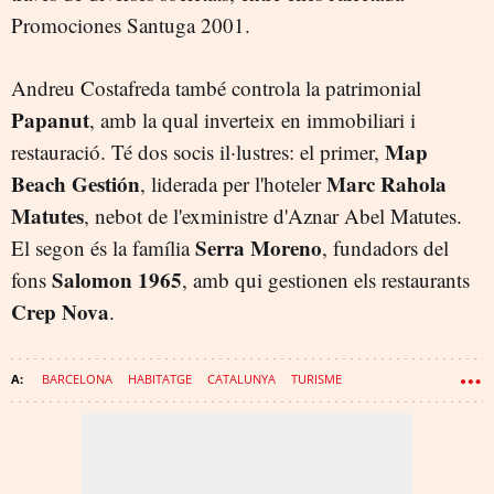
Promociones Santuga 2001.
Andreu Costafreda també controla la patrimonial
Papanut
, amb la qual inverteix en immobiliari i
Map
restauració. Té dos socis il·lustres: el primer,
Beach Gestión
Marc Rahola
, liderada per l'hoteler
Matutes
, nebot de l'exministre d'Aznar Abel Matutes.
Serra Moreno
El segon és la família
, fundadors del
Salomon 1965
fons
, amb qui gestionen els restaurants
Crep Nova
.
BARCELONA
HABITATGE
CATALUNYA
TURISME
AJUNTAMENT DE BARCELONA
RAVAL
PANRICO
PISOS TURÍSTICS